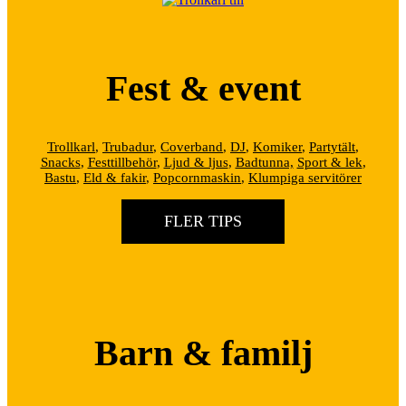
Fest & event
Trollkarl
,
Trubadur
,
Coverband
,
DJ
,
Komiker
,
Partytält
,
Snacks
,
Festtillbehör
,
Ljud & ljus
,
Badtunna,
Sport & lek
,
Bastu
,
Eld & fakir
,
Popcornmaskin
,
Klumpiga servitörer
FLER TIPS
Barn & familj