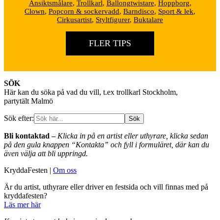
Ansiktsmålare
,
Trollkarl
,
Ballongtwistare
,
Hoppborg
,
Clown
,
Popcorn & sockervadd
,
Barndisco
,
Sport & lek
,
Cirkusartist
,
Styltfigurer
,
Buktalare
FLER TIPS
Footer
SÖK
Här kan du söka på vad du vill, t.ex trollkarl Stockholm,
partytält Malmö
Sök efter:
Bli kontaktad –
Klicka in på en artist eller uthyrare, klicka sedan
på den gula knappen “Kontakta” och fyll i formuläret, där kan du
även välja att bli uppringd.
KryddaFesten |
Om oss
Är du artist, uthyrare eller driver en festsida och vill finnas med på
kryddafesten?
Läs mer här