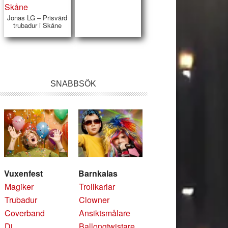
Jonas LG – Prisvärd
trubadur i Skåne
SNABBSÖK
Vuxenfest
Barnkalas
Magiker
Trollkarlar
Trubadur
Clowner
Coverband
Ansiktsmålare
Dj
Ballongtwistare