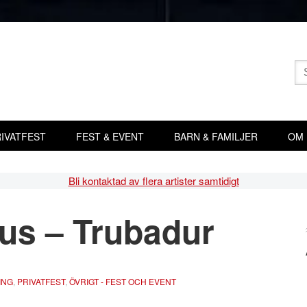
Sö
eft
IVATFEST
FEST & EVENT
BARN & FAMILJER
OM
Bli kontaktad av flera artister samtidigt
ius – Trubadur
Pr
si
ING
,
PRIVATFEST
,
ÖVRIGT - FEST OCH EVENT