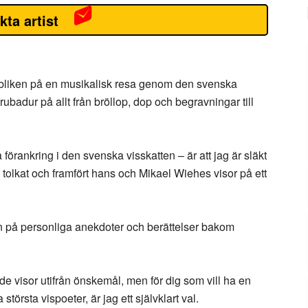
kta artist
ubliken på en musikalisk resa genom den svenska
trubadur på allt från bröllop, dop och begravningar till
 förankring i den svenska visskatten – är att jag är släkt
tolkat och framfört hans och Mikael Wiehes visor på ett
n på personliga anekdoter och berättelser bakom
e visor utifrån önskemål, men för dig som vill ha en
törsta vispoeter, är jag ett självklart val.