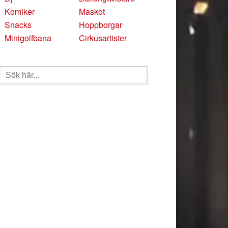
Komiker
Maskot
Snacks
Hoppborgar
Minigolfbana
Cirkusartister
Sök
efter: