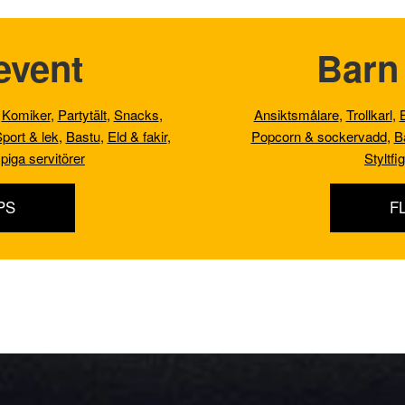
event
Barn 
,
Komiker
,
Partytält
,
Snacks
,
Ansiktsmålare
,
Trollkarl
,
port & lek
,
Bastu
,
Eld & fakir
,
Popcorn & sockervadd
,
B
piga servitörer
Styltfi
PS
F