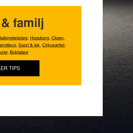
& familj
Ballongtwistare
,
Hoppborg
,
Clown
,
arndisco
,
Sport & lek
,
Cirkusartist
,
gurer
,
Buktalare
LER TIPS