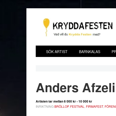
Hoppa
Hoppa
Hoppa
Hoppa
till
till
till
till
huvudnavigering
huvudinnehåll
det
sidfot
primära
sidofältet
SÖK ARTIST
BARNKALAS
PR
Anders Afzel
Artisten tar mellan
6 000 kr - 10 000 kr
INRIKTNING
BRÖLLOP
,
FESTIVAL
,
FIRMAFEST
,
FÖREN