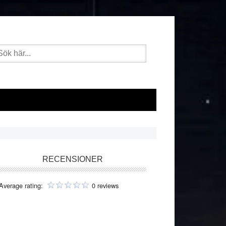
k
er:
imärt
RECENSIONER
dofält
Average rating:
0 reviews