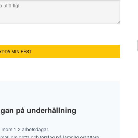
rågan på underhållning
n inom 1-2 arbetsdagar.
 mail om detta och förslag på lämplig ersättare.