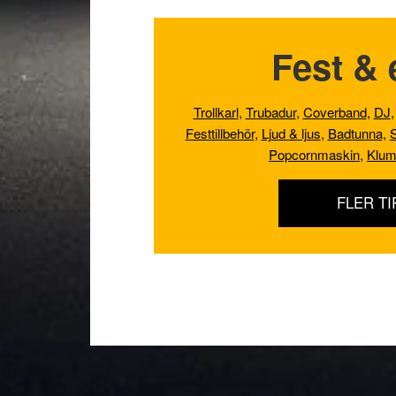
Fest & 
Trollkarl
,
Trubadur
,
Coverband
,
DJ
Festtillbehör
,
Ljud & ljus
,
Badtunna,
S
Popcornmaskin
,
Klum
FLER TI