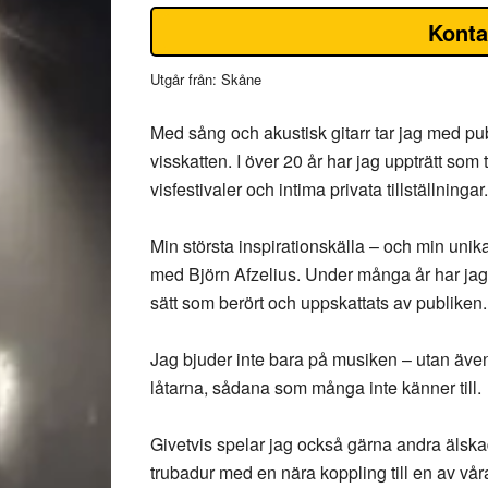
Konta
Utgår från: Skåne
Med sång och akustisk gitarr tar jag med p
visskatten. I över 20 år har jag uppträtt som 
visfestivaler och intima privata tillställningar.
Min största inspirationskälla – och min unika
med Björn Afzelius. Under många år har jag 
sätt som berört och uppskattats av publiken.
Jag bjuder inte bara på musiken – utan äve
låtarna, sådana som många inte känner till.
Givetvis spelar jag också gärna andra älskad
trubadur med en nära koppling till en av våra s