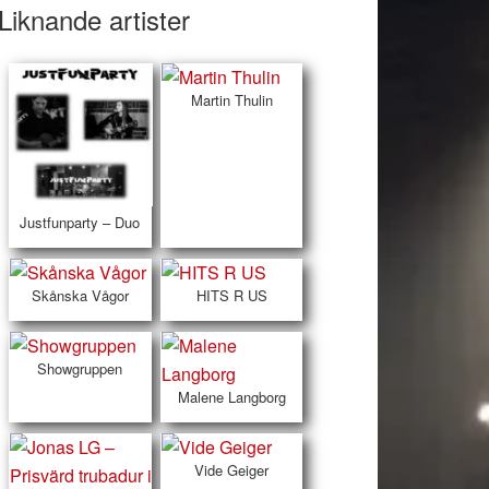
Liknande artister
Martin Thulin
Justfunparty – Duo
Skånska Vågor
HITS R US
Showgruppen
Malene Langborg
Vide Geiger