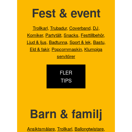
Fest & event
Trollkarl
,
Trubadur
,
Coverband
,
DJ
,
Komiker
,
Partytält
,
Snacks
,
Festtillbehör
,
Ljud & ljus
,
Badtunna,
Sport & lek
,
Bastu
,
Eld & fakir
,
Popcornmaskin
,
Klumpiga
servitörer
FLER
TIPS
Barn & familj
Ansiktsmålare
,
Trollkarl
,
Ballongtwistare
,