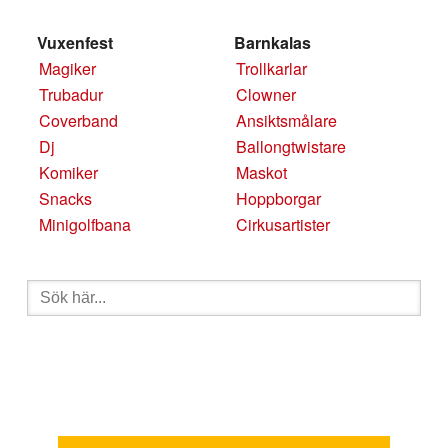
Vuxenfest
Barnkalas
Magiker
Trollkarlar
Trubadur
Clowner
Coverband
Ansiktsmålare
Dj
Ballongtwistare
Komiker
Maskot
Snacks
Hoppborgar
Minigolfbana
Cirkusartister
Sök
efter: