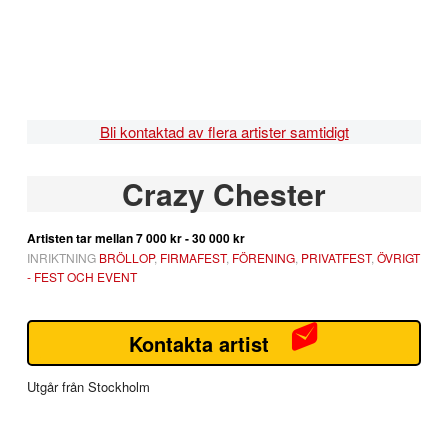
Hoppa
Hoppa
Hoppa
Hoppa
till
till
till
till
huvudnavigering
huvudinnehåll
det
sidfot
primära
sidofältet
Bli kontaktad av flera artister samtidigt
Primärt
Crazy Chester
sidofält
Artisten tar mellan
7 000 kr - 30 000 kr
INRIKTNING
BRÖLLOP
,
FIRMAFEST
,
FÖRENING
,
PRIVATFEST
,
ÖVRIGT
- FEST OCH EVENT
Kontakta artist
Utgår från Stockholm