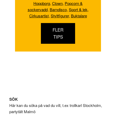
Hoppborg
,
Clown
,
Popcorn &
sockervadd
,
Barndisco
,
Sport & lek
,
Cirkusartist
,
Styltfigurer
,
Buktalare
FLER
TIPS
Footer
SÖK
Här kan du söka på vad du vill, t.ex trollkarl Stockholm,
partytält Malmö