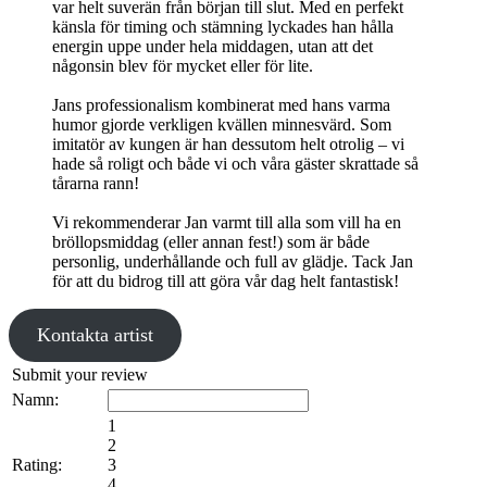
var helt suverän från början till slut. Med en perfekt
känsla för timing och stämning lyckades han hålla
energin uppe under hela middagen, utan att det
någonsin blev för mycket eller för lite.
Jans professionalism kombinerat med hans varma
humor gjorde verkligen kvällen minnesvärd. Som
imitatör av kungen är han dessutom helt otrolig – vi
hade så roligt och både vi och våra gäster skrattade så
tårarna rann!
Vi rekommenderar Jan varmt till alla som vill ha en
bröllopsmiddag (eller annan fest!) som är både
personlig, underhållande och full av glädje. Tack Jan
för att du bidrog till att göra vår dag helt fantastisk!
Kontakta artist
Submit your review
Namn:
1
2
Rating:
3
4