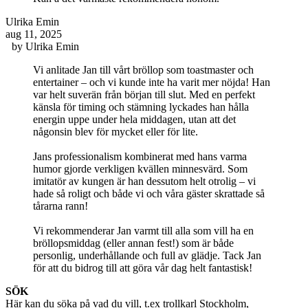
Ulrika Emin
aug 11, 2025
by
Ulrika Emin
Vi anlitade Jan till vårt bröllop som toastmaster och
entertainer – och vi kunde inte ha varit mer nöjda! Han
var helt suverän från början till slut. Med en perfekt
känsla för timing och stämning lyckades han hålla
energin uppe under hela middagen, utan att det
någonsin blev för mycket eller för lite.
Jans professionalism kombinerat med hans varma
humor gjorde verkligen kvällen minnesvärd. Som
imitatör av kungen är han dessutom helt otrolig – vi
hade så roligt och både vi och våra gäster skrattade så
tårarna rann!
Vi rekommenderar Jan varmt till alla som vill ha en
bröllopsmiddag (eller annan fest!) som är både
personlig, underhållande och full av glädje. Tack Jan
för att du bidrog till att göra vår dag helt fantastisk!
Footer
SÖK
Här kan du söka på vad du vill, t.ex trollkarl Stockholm,