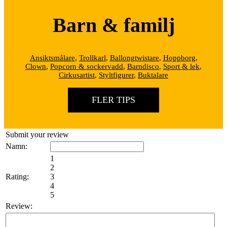
Barn & familj
Ansiktsmålare
,
Trollkarl
,
Ballongtwistare
,
Hoppborg
,
Clown
,
Popcorn & sockervadd
,
Barndisco
,
Sport & lek
,
Cirkusartist
,
Styltfigurer
,
Buktalare
FLER TIPS
Submit your review
Namn:
1
2
Rating:
3
4
5
Review: