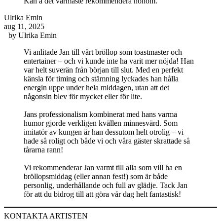
Kan å det varmaste rekommendera honom.
Ulrika Emin
aug 11, 2025
by
Ulrika Emin
Vi anlitade Jan till vårt bröllop som toastmaster och
entertainer – och vi kunde inte ha varit mer nöjda! Han
var helt suverän från början till slut. Med en perfekt
känsla för timing och stämning lyckades han hålla
energin uppe under hela middagen, utan att det
någonsin blev för mycket eller för lite.
Jans professionalism kombinerat med hans varma
humor gjorde verkligen kvällen minnesvärd. Som
imitatör av kungen är han dessutom helt otrolig – vi
hade så roligt och både vi och våra gäster skrattade så
tårarna rann!
Vi rekommenderar Jan varmt till alla som vill ha en
bröllopsmiddag (eller annan fest!) som är både
personlig, underhållande och full av glädje. Tack Jan
för att du bidrog till att göra vår dag helt fantastisk!
KONTAKTA ARTISTEN