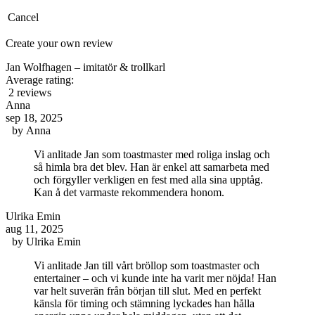
Cancel
Create your own review
Jan Wolfhagen – imitatör & trollkarl
Average rating:
2 reviews
Anna
sep 18, 2025
by
Anna
Vi anlitade Jan som toastmaster med roliga inslag och
så himla bra det blev. Han är enkel att samarbeta med
och förgyller verkligen en fest med alla sina upptåg.
Kan å det varmaste rekommendera honom.
Ulrika Emin
aug 11, 2025
by
Ulrika Emin
Vi anlitade Jan till vårt bröllop som toastmaster och
entertainer – och vi kunde inte ha varit mer nöjda! Han
var helt suverän från början till slut. Med en perfekt
känsla för timing och stämning lyckades han hålla