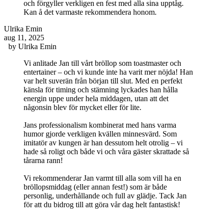
och förgyller verkligen en fest med alla sina upptåg.
Kan å det varmaste rekommendera honom.
Ulrika Emin
aug 11, 2025
by
Ulrika Emin
Vi anlitade Jan till vårt bröllop som toastmaster och
entertainer – och vi kunde inte ha varit mer nöjda! Han
var helt suverän från början till slut. Med en perfekt
känsla för timing och stämning lyckades han hålla
energin uppe under hela middagen, utan att det
någonsin blev för mycket eller för lite.
Jans professionalism kombinerat med hans varma
humor gjorde verkligen kvällen minnesvärd. Som
imitatör av kungen är han dessutom helt otrolig – vi
hade så roligt och både vi och våra gäster skrattade så
tårarna rann!
Vi rekommenderar Jan varmt till alla som vill ha en
bröllopsmiddag (eller annan fest!) som är både
personlig, underhållande och full av glädje. Tack Jan
för att du bidrog till att göra vår dag helt fantastisk!