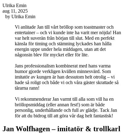
Ulrika Emin
aug 11, 2025
by
Ulrika Emin
Vi anlitade Jan till vårt bröllop som toastmaster och
entertainer – och vi kunde inte ha varit mer nöjda! Han
var helt suverän från början till slut. Med en perfekt
känsla för timing och stämning lyckades han hålla
energin uppe under hela middagen, utan att det
någonsin blev för mycket eller för lite.
Jans professionalism kombinerat med hans varma
humor gjorde verkligen kvällen minnesvärd. Som
imitatör av kungen är han dessutom helt otrolig – vi
hade så roligt och både vi och våra gäster skrattade så
tårarna rann!
Vi rekommenderar Jan varmt till alla som vill ha en
bröllopsmiddag (eller annan fest!) som är både
personlig, underhållande och full av glädje. Tack Jan
för att du bidrog till att göra vår dag helt fantastisk!
Primärt
Jan Wolfhagen – imitatör & trollkarl
sidofält