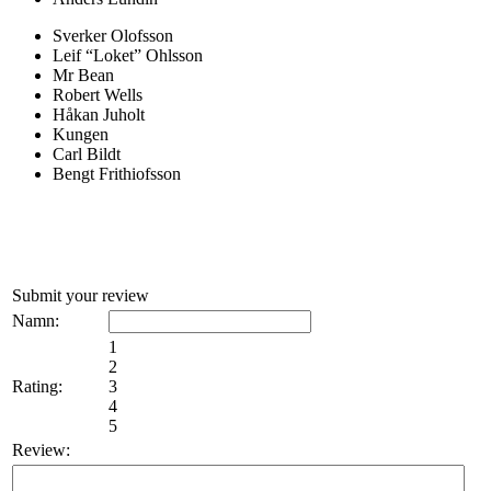
Sverker Olofsson
Leif “Loket” Ohlsson
Mr Bean
Robert Wells
Håkan Juholt
Kungen
Carl Bildt
Bengt Frithiofsson
Submit your review
Namn:
1
2
Rating:
3
4
5
Review: