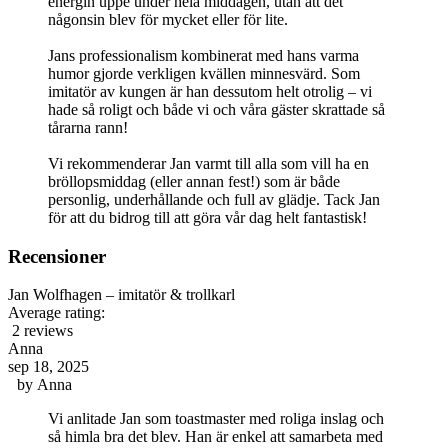
energin uppe under hela middagen, utan att det
någonsin blev för mycket eller för lite.
Jans professionalism kombinerat med hans varma
humor gjorde verkligen kvällen minnesvärd. Som
imitatör av kungen är han dessutom helt otrolig – vi
hade så roligt och både vi och våra gäster skrattade så
tårarna rann!
Vi rekommenderar Jan varmt till alla som vill ha en
bröllopsmiddag (eller annan fest!) som är både
personlig, underhållande och full av glädje. Tack Jan
för att du bidrog till att göra vår dag helt fantastisk!
Recensioner
Jan Wolfhagen – imitatör & trollkarl
Average rating:
2 reviews
Anna
sep 18, 2025
by
Anna
Vi anlitade Jan som toastmaster med roliga inslag och
så himla bra det blev. Han är enkel att samarbeta med