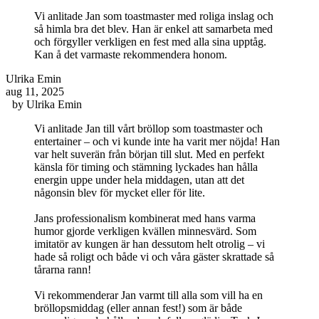
Vi anlitade Jan som toastmaster med roliga inslag och
så himla bra det blev. Han är enkel att samarbeta med
och förgyller verkligen en fest med alla sina upptåg.
Kan å det varmaste rekommendera honom.
Ulrika Emin
aug 11, 2025
by
Ulrika Emin
Vi anlitade Jan till vårt bröllop som toastmaster och
entertainer – och vi kunde inte ha varit mer nöjda! Han
var helt suverän från början till slut. Med en perfekt
känsla för timing och stämning lyckades han hålla
energin uppe under hela middagen, utan att det
någonsin blev för mycket eller för lite.
Jans professionalism kombinerat med hans varma
humor gjorde verkligen kvällen minnesvärd. Som
imitatör av kungen är han dessutom helt otrolig – vi
hade så roligt och både vi och våra gäster skrattade så
tårarna rann!
Vi rekommenderar Jan varmt till alla som vill ha en
bröllopsmiddag (eller annan fest!) som är både