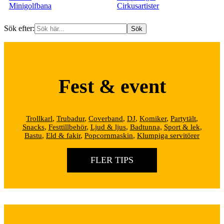
Minigolfbana
Cirkusartister
Sök efter:
Fest & event
Trollkarl
,
Trubadur
,
Coverband
,
DJ
,
Komiker
,
Partytält
,
Snacks
,
Festtillbehör
,
Ljud & ljus
,
Badtunna,
Sport & lek
,
Bastu
,
Eld & fakir
,
Popcornmaskin
,
Klumpiga servitörer
FLER TIPS