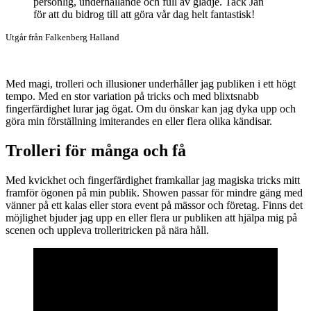
personlig, underhållande och full av glädje. Tack Jan
för att du bidrog till att göra vår dag helt fantastisk!
Utgår från Falkenberg Halland
Med magi, trolleri och illusioner underhåller jag publiken i ett högt
tempo. Med en stor variation på tricks och med blixtsnabb
fingerfärdighet lurar jag ögat. Om du önskar kan jag dyka upp och
göra min förställning imiterandes en eller flera olika kändisar.
Trolleri för många och få
Med kvickhet och fingerfärdighet framkallar jag magiska tricks mitt
framför ögonen på min publik. Showen passar för mindre gäng med
vänner på ett kalas eller stora event på mässor och företag. Finns det
möjlighet bjuder jag upp en eller flera ur publiken att hjälpa mig på
scenen och uppleva trolleritricken på nära håll.