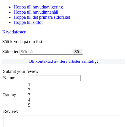
Hoppa till huvudnavigering
Hoppa till huvudinnehåll
Hoppa till det primära sidofältet
Hoppa till sidfot
Kryddafesten
Sätt krydda på din fest
Sök efter:
Bli kontaktad av flera artister samtidigt
Submit your review
Namn:
1
2
Rating:
3
4
5
Review: