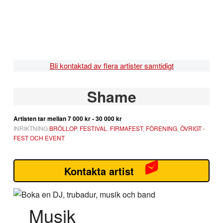
Hoppa
Hoppa
Hoppa
Hoppa
till
till
till
till
huvudnavigering
huvudinnehåll
det
sidfot
primära
sidofältet
Bli kontaktad av flera artister samtidigt
Primärt
Shame
sidofält
Artisten tar mellan
7 000 kr - 30 000 kr
INRIKTNING
BRÖLLOP
,
FESTIVAL
,
FIRMAFEST
,
FÖRENING
,
ÖVRIGT -
FEST OCH EVENT
Kontakta artist
Musik