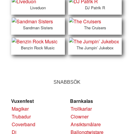
Liveduon
DJ Patrik R
Sandman Sisters
The Cruisers
Benzin Rock Music
The Jumpin’ Jukebox
SNABBSÖK
Vuxenfest
Barnkalas
Magiker
Trollkarlar
Trubadur
Clowner
Coverband
Ansiktsmålare
Dj
Ballongtwistare