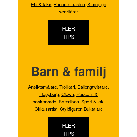
Eld & fakir
,
Popcornmaskin
,
Klumpiga
servitörer
FLER
TIPS
Barn & familj
Ansiktsmålare
,
Trollkarl
,
Ballongtwistare
,
Hoppborg
,
Clown
,
Popcorn &
sockervadd
,
Barndisco
,
Sport & lek
,
Cirkusartist
,
Styltfigurer
,
Buktalare
FLER
TIPS