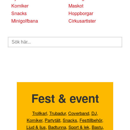
Komiker
Maskot
Snacks
Hoppborgar
Minigolfbana
Cirkusartister
Sök
efter:
Fest & event
Trollkarl
,
Trubadur
,
Coverband
,
DJ
,
Komiker
,
Partytält
,
Snacks
,
Festtillbehör
,
Ljud & ljus
,
Badtunna,
Sport & lek
,
Bastu
,