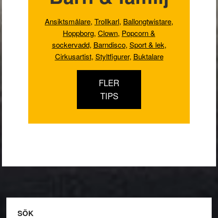
Ansiktsmålare
,
Trollkarl
,
Ballongtwistare
,
Hoppborg
,
Clown
,
Popcorn &
sockervadd
,
Barndisco
,
Sport & lek
,
Cirkusartist
,
Styltfigurer
,
Buktalare
FLER
TIPS
Footer
SÖK