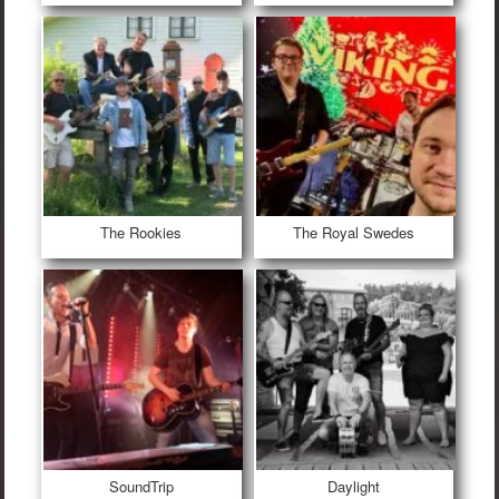
The Rookies
The Royal Swedes
SoundTrip
Daylight