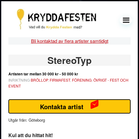
Hoppa
Hoppa
Hoppa
Hoppa
till
till
till
till
huvudnavigering
huvudinnehåll
det
sidfot
MENU
primära
sidofältet
Bli kontaktad av flera artister samtidigt
Primärt
StereoTyp
sidofält
Artisten tar mellan
30 000 kr - 50 000 kr
INRIKTNING
BRÖLLOP
,
FIRMAFEST
,
FÖRENING
,
ÖVRIGT - FEST OCH
EVENT
Kontakta artist
Utgår från: Göteborg
Kul att du hittat hit!