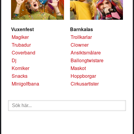
Vuxenfest
Barnkalas
Magiker
Trollkarlar
Trubadur
Clowner
Coverband
Ansiktsmålare
Dj
Ballongtwistare
Komiker
Maskot
Snacks
Hoppborgar
Minigolfbana
Cirkusartister
Sök
efter: