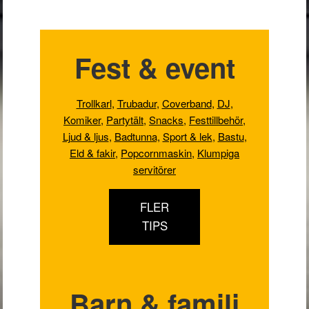
Fest & event
Trollkarl
,
Trubadur
,
Coverband
,
DJ
,
Komiker
,
Partytält
,
Snacks
,
Festtillbehör
,
Ljud & ljus
,
Badtunna,
Sport & lek
,
Bastu
,
Eld & fakir
,
Popcornmaskin
,
Klumpiga
servitörer
FLER
TIPS
Barn & familj