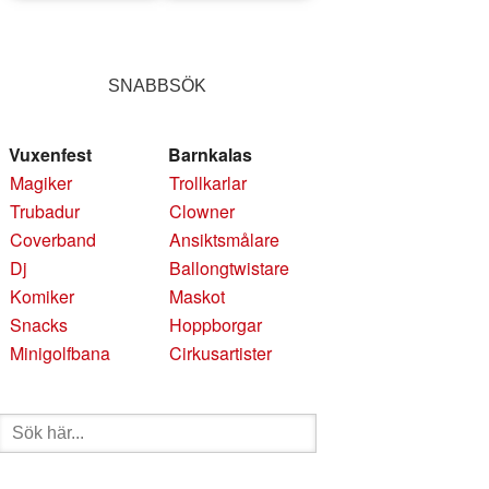
SNABBSÖK
Vuxenfest
Barnkalas
Magiker
Trollkarlar
Trubadur
Clowner
Coverband
Ansiktsmålare
Dj
Ballongtwistare
Komiker
Maskot
Snacks
Hoppborgar
Minigolfbana
Cirkusartister
Sök
efter: