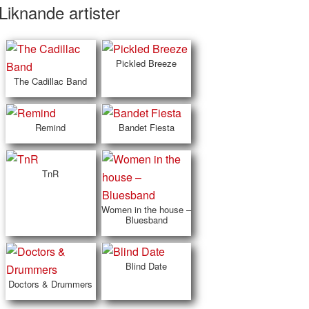
Liknande artister
Pickled Breeze
The Cadillac Band
Remind
Bandet Fiesta
TnR
Women in the house –
Bluesband
Blind Date
Doctors & Drummers