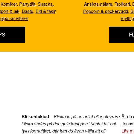
,
Komiker
,
Partytält
,
Snacks
,
Ansiktsmålare
,
Trollkarl
,
port & lek
,
Bastu
,
Eld & fakir
,
Popcorn & sockervadd
,
B
piga servitörer
Styltfi
PS
F
Bli kontaktad –
Klicka in på en artist eller uthyrare,
Är du a
klicka sedan på den gula knappen “Kontakta” och
finna
fyll i formuläret, där kan du även välja att bli
Läs m