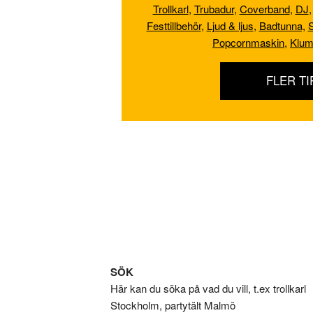
Trollkarl
,
Trubadur
,
Coverband
,
DJ
Festtillbehör
,
Ljud & ljus
,
Badtunna,
S
Popcornmaskin
,
Klum
FLER TI
Footer
SÖK
Här kan du söka på vad du vill, t.ex trollkarl
Stockholm, partytält Malmö