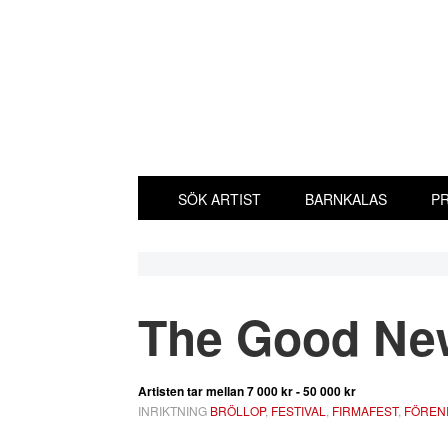
Hoppa
Hoppa
Hoppa
Hoppa
till
till
till
till
huvudnavigering
huvudinnehåll
det
sidfot
primära
sidofältet
SÖK ARTIST
BARNKALAS
PR
The Good Ne
Artisten tar mellan
7 000 kr - 50 000 kr
INRIKTNING
BRÖLLOP
,
FESTIVAL
,
FIRMAFEST
,
FÖREN