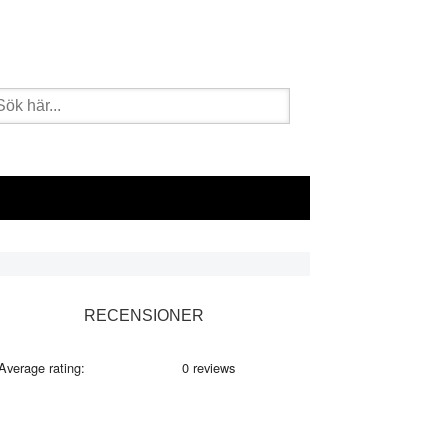
k
er:
imärt
RECENSIONER
dofält
Average rating:
0 reviews