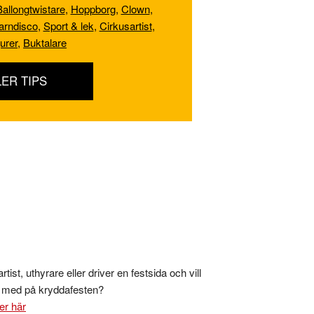
Ballongtwistare
,
Hoppborg
,
Clown
,
arndisco
,
Sport & lek
,
Cirkusartist
,
gurer
,
Buktalare
LER TIPS
rtist, uthyrare eller driver en festsida och vill
s med på kryddafesten?
er här