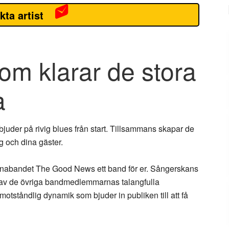
kta artist
om klarar de stora
a
uder på rivig blues från start. Tillsammans skapar de
g och dina gäster.
mmannabandet The Good News ett band för er. Sångerskans
l av de övriga bandmedlemmarnas talangfulla
tståndlig dynamik som bjuder in publiken till att få