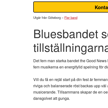
Konta
Utgår från Göteborg –
Fler band
Bluesbandet s
tillställningarn
Det fem man starka bandet the Good News bj
fem musikerna en energifylld spelning för di
Vill du få en rejäl start på din fest är fe
riviga och balanserade röst backas upp vä
musicerande. Tillsammans skapar de en oemo
dansgolvet att gunga.