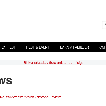
Sö
eft
IVATFEST
FEST & EVENT
BARN & FAMILJER
OM
Bli kontaktad av flera artister samtidigt
ws
Pr
si
ING
,
PRIVATFEST
,
ÖVRIGT - FEST OCH EVENT