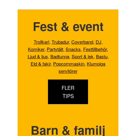
Fest & event
Trollkarl
,
Trubadur
,
Coverband
,
DJ
,
Komiker
,
Partytält
,
Snacks
,
Festtillbehör
,
Ljud & ljus
,
Badtunna,
Sport & lek
,
Bastu
,
Eld & fakir
,
Popcornmaskin
,
Klumpiga
servitörer
FLER
TIPS
Barn & familj