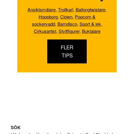
Ansiktsmålare
,
Trollkarl
,
Ballongtwistare
,
Hoppborg
,
Clown
,
Popcorn &
sockervadd
,
Barndisco
,
Sport & lek
,
Cirkusartist
,
Styltfigurer
,
Buktalare
FLER
TIPS
Footer
SÖK