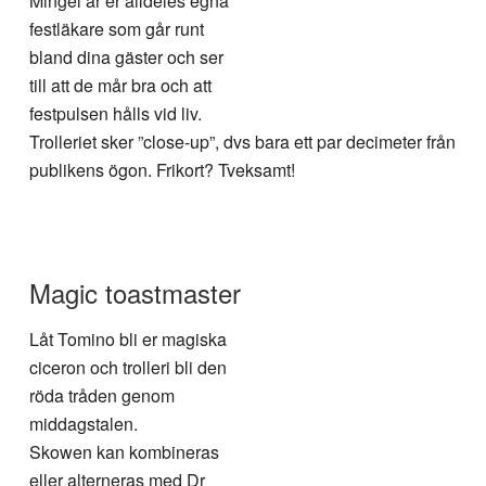
Mingel är er alldeles egna
festläkare som går runt
bland dina gäster och ser
till att de mår bra och att
festpulsen hålls vid liv.
Trolleriet sker ”close-up”, dvs bara ett par decimeter från
publikens ögon. Frikort? Tveksamt!
Magic toastmaster
Låt Tomino bli er magiska
ciceron och trolleri bli den
röda tråden genom
middagstalen.
Skowen kan kombineras
eller alterneras med Dr