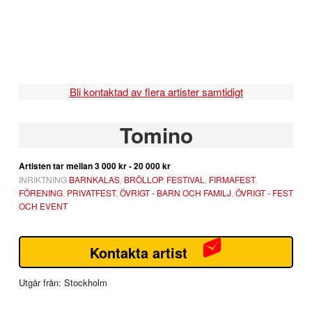
Hoppa
Hoppa
Hoppa
Hoppa
till
till
till
till
huvudnavigering
huvudinnehåll
det
sidfot
primära
sidofältet
Bli kontaktad av flera artister samtidigt
Primärt
Tomino
sidofält
Artisten tar mellan
3 000 kr - 20 000 kr
INRIKTNING
BARNKALAS
,
BRÖLLOP
,
FESTIVAL
,
FIRMAFEST
,
FÖRENING
,
PRIVATFEST
,
ÖVRIGT - BARN OCH FAMILJ
,
ÖVRIGT - FEST
OCH EVENT
Kontakta artist
Utgår från: Stockholm