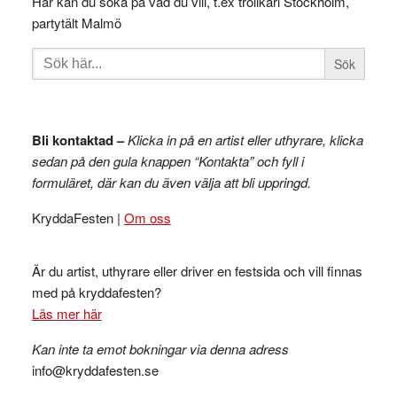
Här kan du söka på vad du vill, t.ex trollkarl Stockholm,
partytält Malmö
Sök
efter:
Bli kontaktad –
Klicka in på en artist eller uthyrare, klicka
sedan på den gula knappen “Kontakta” och fyll i
formuläret, där kan du även välja att bli uppringd.
KryddaFesten |
Om oss
Är du artist, uthyrare eller driver en festsida och vill finnas
med på kryddafesten?
Läs mer här
Kan inte ta emot bokningar via denna adress
info@kryddafesten.se