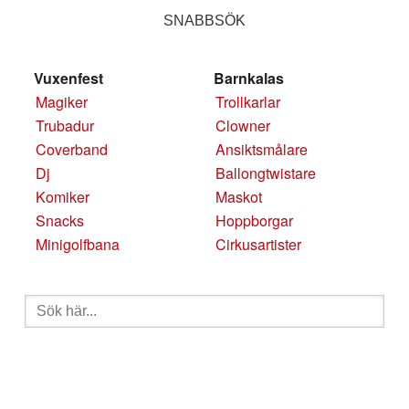
SNABBSÖK
Vuxenfest
Barnkalas
Magiker
Trollkarlar
Trubadur
Clowner
Coverband
Ansiktsmålare
Dj
Ballongtwistare
Komiker
Maskot
Snacks
Hoppborgar
Minigolfbana
Cirkusartister
Sök
efter: