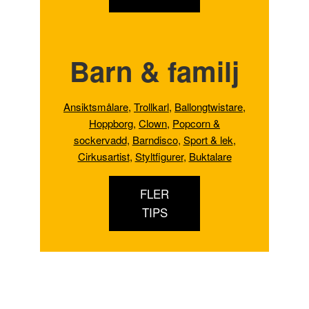
Barn & familj
Ansiktsmålare
,
Trollkarl
,
Ballongtwistare
,
Hoppborg
,
Clown
,
Popcorn &
sockervadd
,
Barndisco
,
Sport & lek
,
Cirkusartist
,
Styltfigurer
,
Buktalare
FLER
TIPS