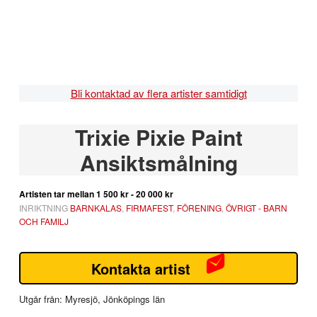
Hoppa
Hoppa
Hoppa
Hoppa
till
till
till
till
huvudnavigering
huvudinnehåll
det
sidfot
primära
sidofältet
Bli kontaktad av flera artister samtidigt
Primärt
Trixie Pixie Paint
sidofält
Ansiktsmålning
Artisten tar mellan
1 500 kr - 20 000 kr
INRIKTNING
BARNKALAS
,
FIRMAFEST
,
FÖRENING
,
ÖVRIGT - BARN
OCH FAMILJ
Kontakta artist
Utgår från: Myresjö, Jönköpings län