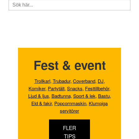
Sök
efter:
Fest & event
Trollkarl
,
Trubadur
,
Coverband
,
DJ
,
Komiker
,
Partytält
,
Snacks
,
Festtillbehör
,
Ljud & ljus
,
Badtunna,
Sport & lek
,
Bastu
,
Eld & fakir
,
Popcornmaskin
,
Klumpiga
servitörer
FLER
TIPS