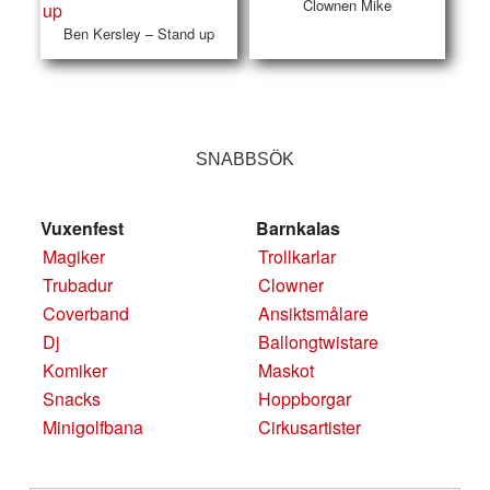
Clownen Mike
Ben Kersley – Stand up
SNABBSÖK
Vuxenfest
Barnkalas
Magiker
Trollkarlar
Trubadur
Clowner
Coverband
Ansiktsmålare
Dj
Ballongtwistare
Komiker
Maskot
Snacks
Hoppborgar
Minigolfbana
Cirkusartister