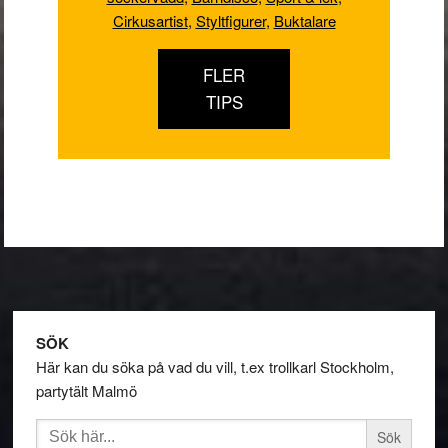
Cirkusartist
,
Styltfigurer
,
Buktalare
FLER
TIPS
Footer
SÖK
Här kan du söka på vad du vill, t.ex trollkarl Stockholm,
partytält Malmö
Sök
efter: