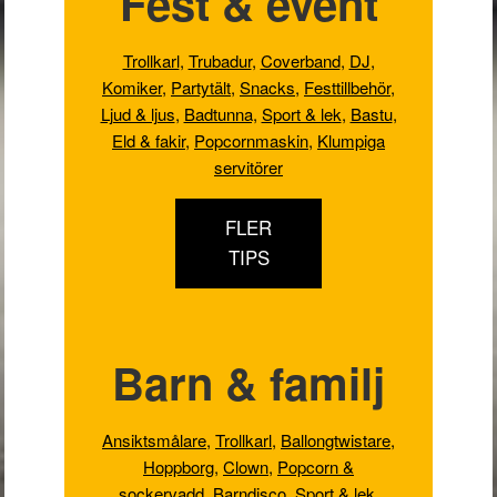
Fest & event
Trollkarl
,
Trubadur
,
Coverband
,
DJ
,
Komiker
,
Partytält
,
Snacks
,
Festtillbehör
,
Ljud & ljus
,
Badtunna,
Sport & lek
,
Bastu
,
Eld & fakir
,
Popcornmaskin
,
Klumpiga
servitörer
FLER
TIPS
Barn & familj
Ansiktsmålare
,
Trollkarl
,
Ballongtwistare
,
Hoppborg
,
Clown
,
Popcorn &
sockervadd
,
Barndisco
,
Sport & lek
,