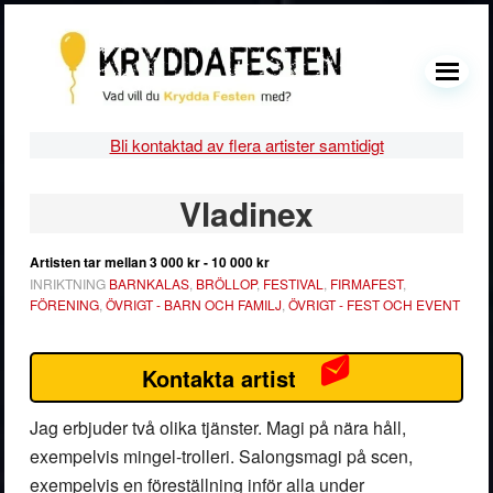
Hoppa
Hoppa
Hoppa
Hoppa
till
till
till
till
huvudnavigering
huvudinnehåll
det
sidfot
MENU
primära
sidofältet
Bli kontaktad av flera artister samtidigt
Primärt
Vladinex
sidofält
Artisten tar mellan
3 000 kr - 10 000 kr
INRIKTNING
BARNKALAS
,
BRÖLLOP
,
FESTIVAL
,
FIRMAFEST
,
FÖRENING
,
ÖVRIGT - BARN OCH FAMILJ
,
ÖVRIGT - FEST OCH EVENT
Kontakta artist
Jag erbjuder två olika tjänster. Magi på nära håll,
exempelvis mingel-trolleri. Salongsmagi på scen,
exempelvis en föreställning inför alla under