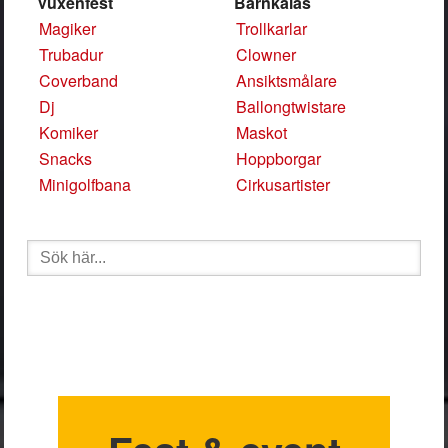
Vuxenfest
Barnkalas
Magiker
Trollkarlar
Trubadur
Clowner
Coverband
Ansiktsmålare
Dj
Ballongtwistare
Komiker
Maskot
Snacks
Hoppborgar
Minigolfbana
Cirkusartister
Sök
efter: