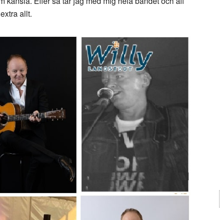
m känsla. Eller så tar jag med mig hela bandet och all
xtra allt.