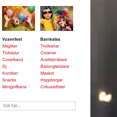
Vuxenfest
Barnkalas
Magiker
Trollkarlar
Trubadur
Clowner
Coverband
Ansiktsmålare
Dj
Ballongtwistare
Komiker
Maskot
Snacks
Hoppborgar
Minigolfbana
Cirkusartister
Sök
efter: