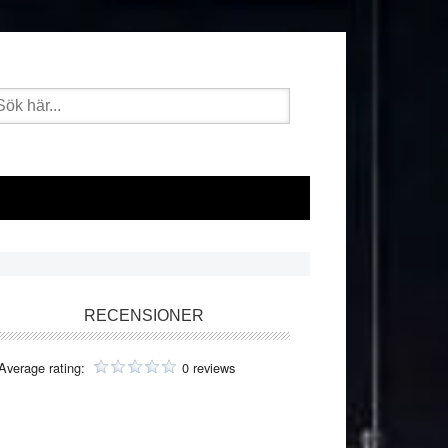
k
er:
imärt
RECENSIONER
dofält
Average rating:
0 reviews