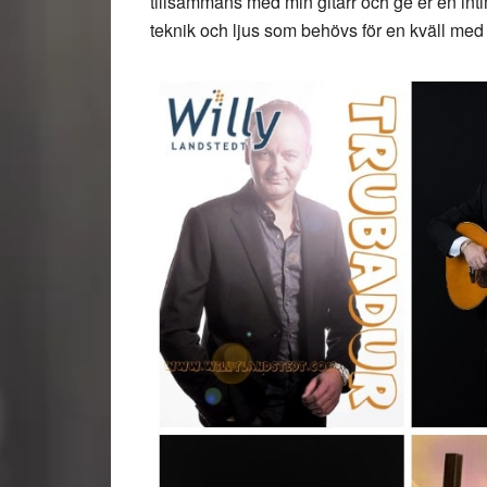
tillsammans med min gitarr och ge er en inti
teknik och ljus som behövs för en kväll med e