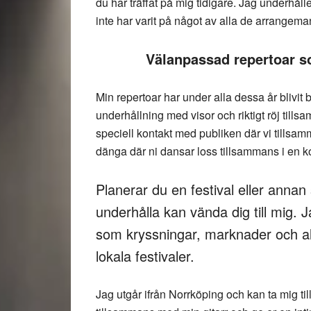
du har träffat på mig tidigare. Jag underhålle
inte har varit på något av alla de arrangema
Välanpassad repertoar s
Min repertoar har under alla dessa år blivit
underhållning med visor och riktigt röj ti
speciell kontakt med publiken där vi tillsam
dänga där ni dansar loss tillsammans i en k
Planerar du en festival eller annan 
underhålla kan vända dig till mig.
som kryssningar, marknader och a
lokala festivaler.
Jag utgår ifrån Norrköping och kan ta mig ti