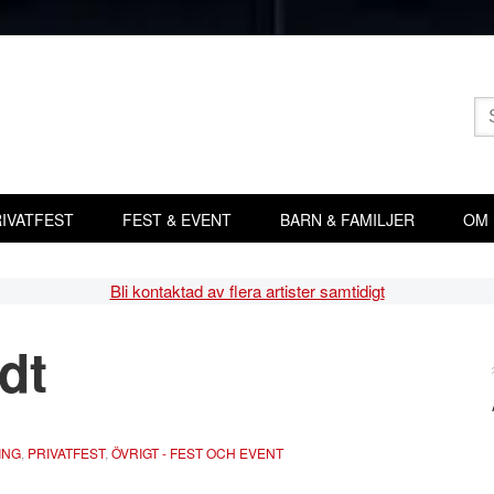
Sö
eft
IVATFEST
FEST & EVENT
BARN & FAMILJER
OM
Bli kontaktad av flera artister samtidigt
dt
Pr
si
ING
,
PRIVATFEST
,
ÖVRIGT - FEST OCH EVENT