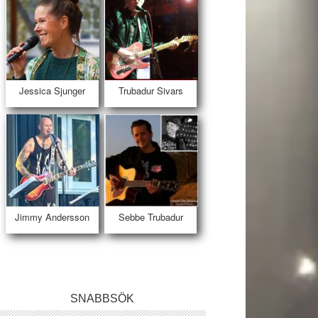
Jessica Sjunger
Trubadur Sivars
Jimmy Andersson
Sebbe Trubadur
SNABBSÖK