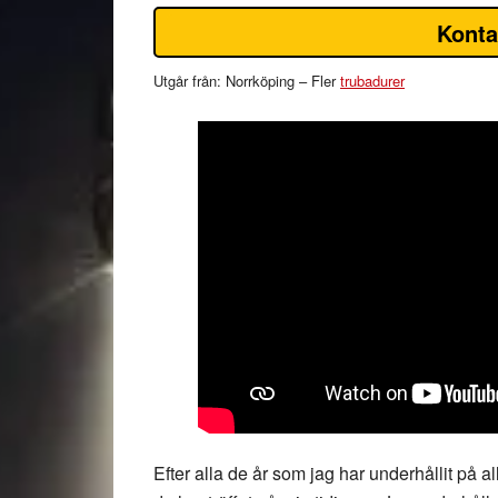
Konta
Utgår från: Norrköping – Fler
trubadurer
Efter alla de år som jag har underhållit på a