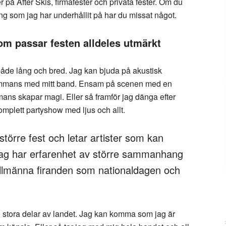
r på After Skis, firmafester och privata fester. Om du
ng som jag har underhållit på har du missat något.
om passar festen alldeles utmärkt
 både lång och bred. Jag kan bjuda på akustisk
llsammans med mitt band. Ensam på scenen med en
mans skapar magi. Eller så framför jag dänga efter
omplett partyshow med ljus och allt.
större fest och letar artister som kan
 Jag har erfarenhet av större sammanhang
llmänna firanden som nationaldagen och
ll stora delar av landet. Jag kan komma som jag är