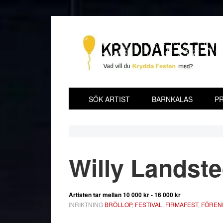
Hoppa
Hoppa
Hoppa
Hoppa
till
till
till
till
huvudnavigering
huvudinnehåll
det
sidfot
primära
sidofältet
SÖK ARTIST
BARNKALAS
PR
Willy Landste
Artisten tar mellan
10 000 kr - 16 000 kr
INRIKTNING
BRÖLLOP
,
FESTIVAL
,
FIRMAFEST
,
FÖREN