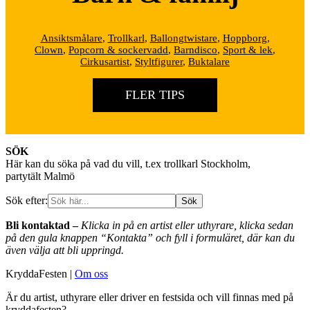
Ansiktsmålare
,
Trollkarl
,
Ballongtwistare
,
Hoppborg
,
Clown
,
Popcorn & sockervadd
,
Barndisco
,
Sport & lek
,
Cirkusartist
,
Styltfigurer
,
Buktalare
FLER TIPS
Footer
SÖK
Här kan du söka på vad du vill, t.ex trollkarl Stockholm,
partytält Malmö
Sök efter:
Bli kontaktad –
Klicka in på en artist eller uthyrare, klicka sedan
på den gula knappen “Kontakta” och fyll i formuläret, där kan du
även välja att bli uppringd.
KryddaFesten |
Om oss
Är du artist, uthyrare eller driver en festsida och vill finnas med på
kryddafesten?