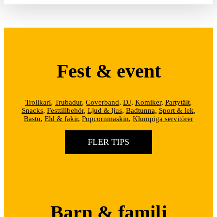
Fest & event
Trollkarl
,
Trubadur
,
Coverband
,
DJ
,
Komiker
,
Partytält
,
Snacks
,
Festtillbehör
,
Ljud & ljus
,
Badtunna,
Sport & lek
,
Bastu
,
Eld & fakir
,
Popcornmaskin
,
Klumpiga servitörer
FLER TIPS
Barn & familj