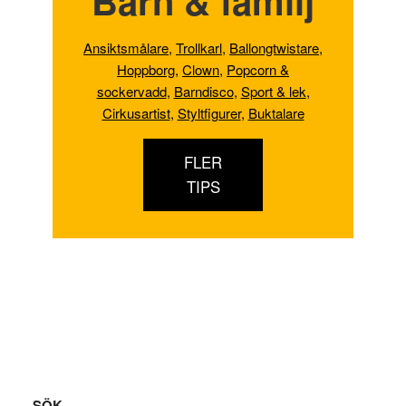
Barn & familj
Ansiktsmålare
,
Trollkarl
,
Ballongtwistare
,
Hoppborg
,
Clown
,
Popcorn &
sockervadd
,
Barndisco
,
Sport & lek
,
Cirkusartist
,
Styltfigurer
,
Buktalare
FLER
TIPS
Footer
SÖK