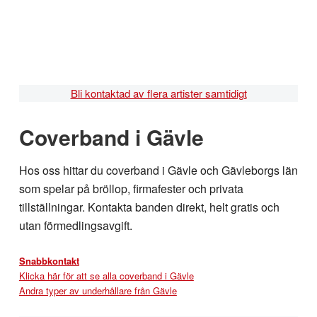
Hoppa
Hoppa
Hoppa
till
till
till
huvudnavigering
huvudinnehåll
sidfot
Bli kontaktad av flera artister samtidigt
Coverband i Gävle
Hos oss hittar du coverband i Gävle och Gävleborgs län
som spelar på bröllop, firmafester och privata
tillställningar. Kontakta banden direkt, helt gratis och
utan förmedlingsavgift.
Snabbkontakt
Klicka här för att se alla coverband i Gävle
Andra typer av underhållare från Gävle