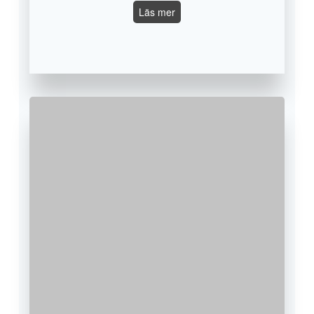
Horse
Läs mer
Of
Troja