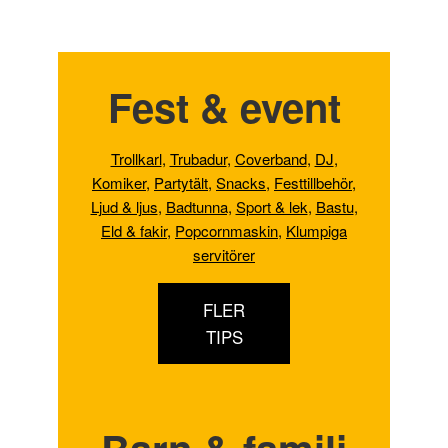
Fest & event
Trollkarl
,
Trubadur
,
Coverband
,
DJ
,
Komiker
,
Partytält
,
Snacks
,
Festtillbehör
,
Ljud & ljus
,
Badtunna,
Sport & lek
,
Bastu
,
Eld & fakir
,
Popcornmaskin
,
Klumpiga
servitörer
FLER
TIPS