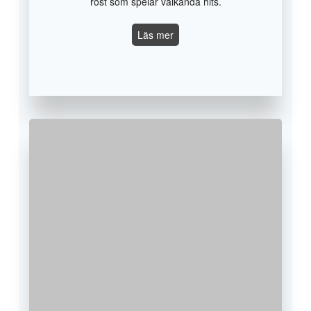
röst som spelar välkända hits.
Spencer
Läs mer
Strandh