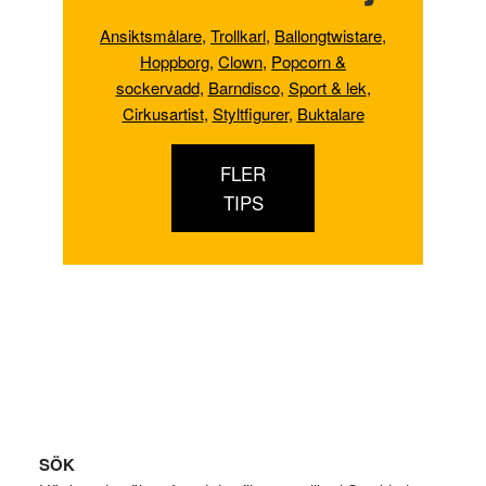
Ansiktsmålare
,
Trollkarl
,
Ballongtwistare
,
Hoppborg
,
Clown
,
Popcorn &
sockervadd
,
Barndisco
,
Sport & lek
,
Cirkusartist
,
Styltfigurer
,
Buktalare
FLER
TIPS
Footer
SÖK