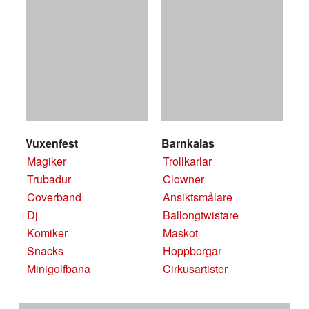
Vuxenfest
Barnkalas
Magiker
Trollkarlar
Trubadur
Clowner
Coverband
Ansiktsmålare
Dj
Ballongtwistare
Komiker
Maskot
Snacks
Hoppborgar
Minigolfbana
Cirkusartister