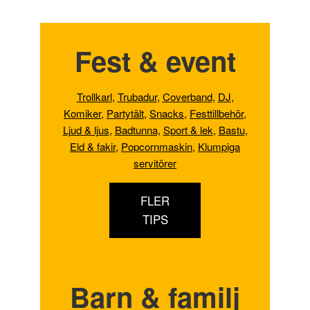
Fest & event
Trollkarl
,
Trubadur
,
Coverband
,
DJ
,
Komiker
,
Partytält
,
Snacks
,
Festtillbehör
,
Ljud & ljus
,
Badtunna,
Sport & lek
,
Bastu
,
Eld & fakir
,
Popcornmaskin
,
Klumpiga
servitörer
FLER
TIPS
Barn & familj