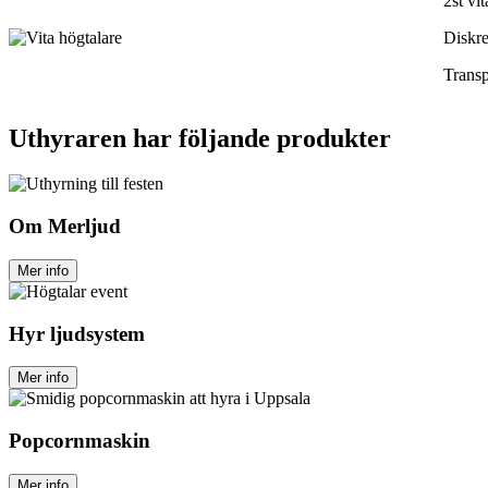
2st vi
Diskre
Transp
Uthyraren har följande produkter
Om Merljud
Mer info
Hyr ljudsystem
Mer info
Popcornmaskin
Mer info