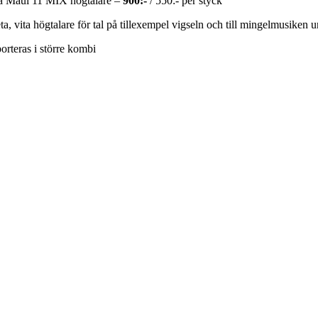
ta Maui 11 MIX högtalare –
900:-
/ 550:- per styck
ta, vita högtalare för tal på tillexempel vigseln och till mingelmusiken 
orteras i större kombi