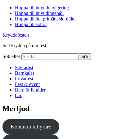
Hoppa till huvudnavigering
Hoppa till huvudinnehåll
Hoppa till det primära sidofältet
Hoppa till sidfot
Kryddafesten
Sätt krydda på din fest
Sök efter:
Sök artist
Barnkalas
Privatfest
Fest & event
Barn & familjer
Om
Primärt
Merljud
sidofält
Kontakta uthyrare