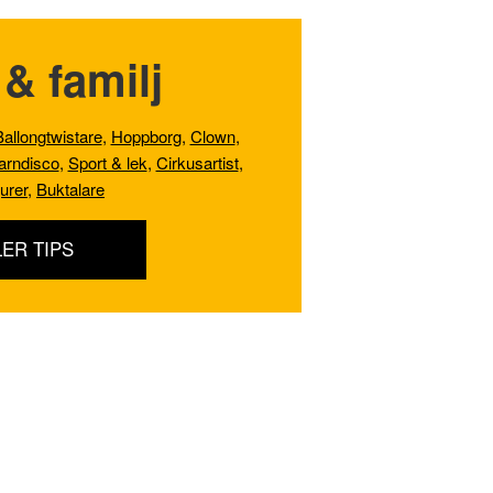
& familj
Ballongtwistare
,
Hoppborg
,
Clown
,
arndisco
,
Sport & lek
,
Cirkusartist
,
gurer
,
Buktalare
LER TIPS