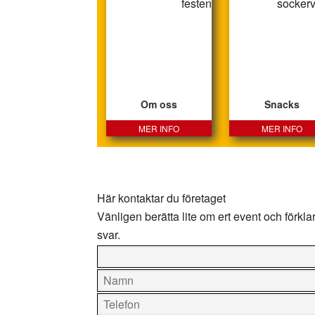
Om oss
Snacks
MER INFO
MER INFO
Här kontaktar du företaget
Vänligen berätta lite om ert event och förklara t
svar.