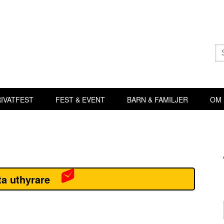
Sö
eft
IVATFEST
FEST & EVENT
BARN & FAMILJER
OM
Pr
si
a uthyrare