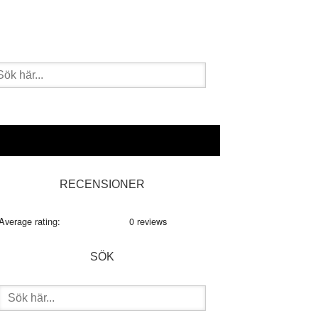
k
er:
imärt
RECENSIONER
dofält
Average rating:
0 reviews
SÖK
Sök
efter: