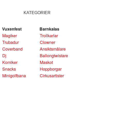
KATEGORIER
Vuxenfest
Barnkalas
Magiker
Trollkarlar
Trubadur
Clowner
Coverband
Ansiktsmålare
Dj
Ballongtwistare
Komiker
Maskot
Snacks
Hoppborgar
Minigolfbana
Cirkusartister