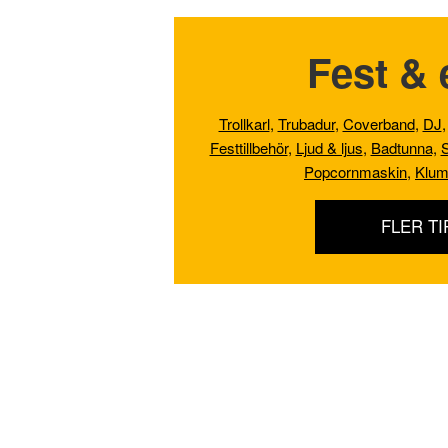
Fest & 
Trollkarl
,
Trubadur
,
Coverband
,
DJ
Festtillbehör
,
Ljud & ljus
,
Badtunna,
S
Popcornmaskin
,
Klum
FLER TI