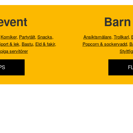
event
Barn 
,
Komiker
,
Partytält
,
Snacks
,
Ansiktsmålare
,
Trollkarl
,
port & lek
,
Bastu
,
Eld & fakir
,
Popcorn & sockervadd
,
B
piga servitörer
Styltfi
PS
F