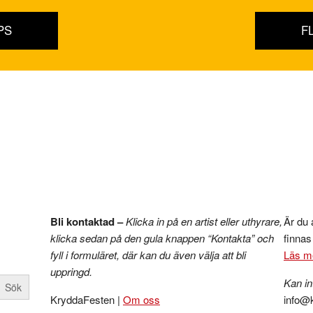
PS
F
Bli kontaktad –
Klicka in på en artist eller uthyrare,
Är du a
klicka sedan på den gula knappen “Kontakta” och
finna
fyll i formuläret, där kan du även välja att bli
Läs m
uppringd.
Kan in
KryddaFesten |
Om oss
info@