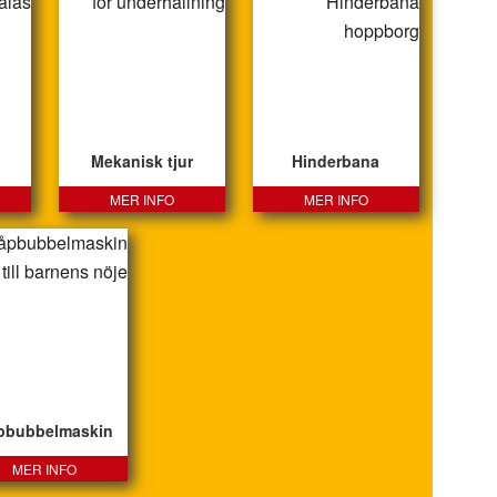
Mekanisk tjur
Hinderbana
MER INFO
MER INFO
pbubbelmaskin
MER INFO