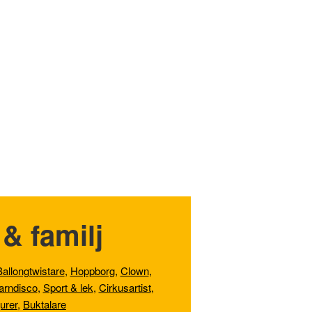
& familj
Ballongtwistare
,
Hoppborg
,
Clown
,
arndisco
,
Sport & lek
,
Cirkusartist
,
gurer
,
Buktalare