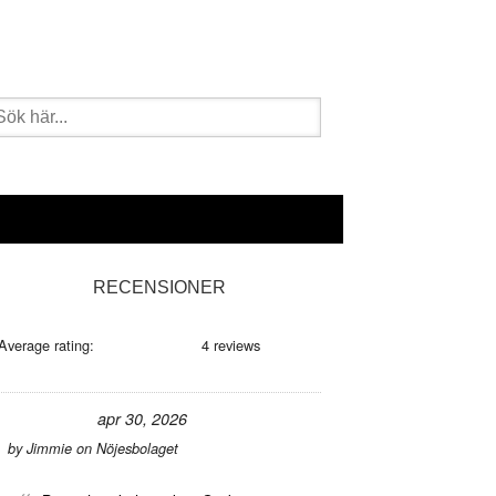
k
er:
imärt
RECENSIONER
dofält
Average rating:
4 reviews
apr 30, 2026
by
Jimmie
on
Nöjesbolaget