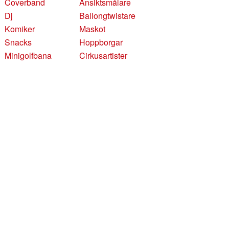
Coverband
Ansiktsmålare
Dj
Ballongtwistare
Komiker
Maskot
Snacks
Hoppborgar
Minigolfbana
Cirkusartister