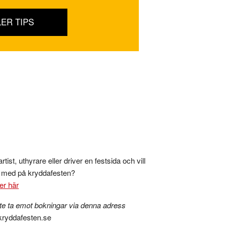
LER TIPS
rtist, uthyrare eller driver en festsida och vill
s med på kryddafesten?
er här
te ta emot bokningar via denna adress
kryddafesten.se