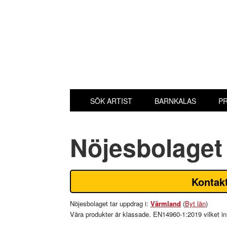
Hoppa
Hoppa
Hoppa
Hoppa
till
till
till
till
huvudnavigering
huvudinnehåll
det
sidfot
primära
sidofältet
SÖK ARTIST
BARNKALAS
PR
Nöjesbolaget
Kontakt
Nöjesbolaget tar uppdrag i:
Värmland
(
Byt län
)
Våra produkter är klassade. EN14960-1:2019 vilket inneb