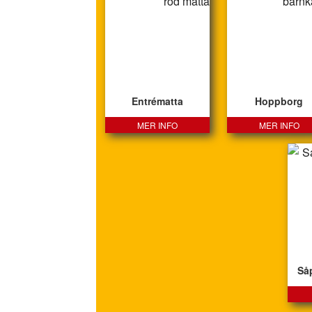
Entrématta
Hoppborg
MER INFO
MER INFO
Så