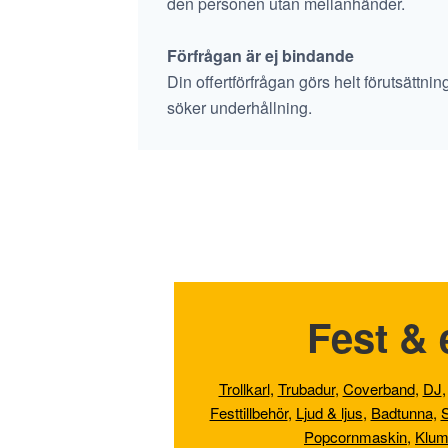
den personen utan mellanhänder.
Förfrågan är ej bindande
Din offertförfrågan görs helt förutsättni
söker underhållning.
Fest & 
Trollkarl
,
Trubadur
,
Coverband
,
DJ
Festtillbehör
,
Ljud & ljus
,
Badtunna,
S
Popcornmaskin
,
Klum