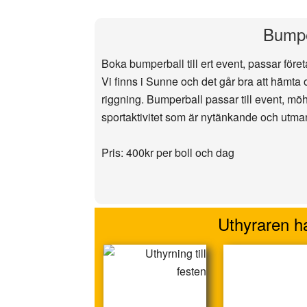
Bumpe
Boka bumperball till ert event, passar för
Vi finns i Sunne och det går bra att hämta
riggning. Bumperball passar till event, möh
sportaktivitet som är nytänkande och utma
Pris: 400kr per boll och dag
Uthyraren ha