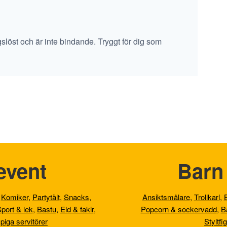
ngslöst och är inte bindande. Tryggt för dig som
event
Barn 
,
Komiker
,
Partytält
,
Snacks
,
Ansiktsmålare
,
Trollkarl
,
port & lek
,
Bastu
,
Eld & fakir
,
Popcorn & sockervadd
,
B
piga servitörer
Styltfi