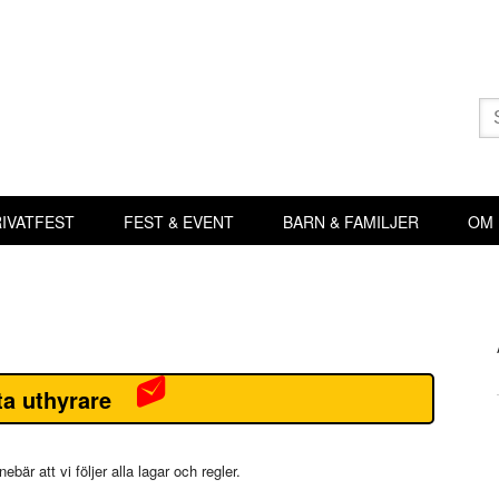
Sö
eft
IVATFEST
FEST & EVENT
BARN & FAMILJER
OM
Pr
si
a uthyrare
är att vi följer alla lagar och regler.