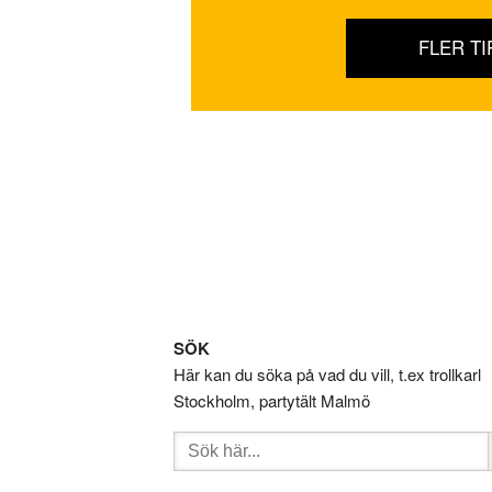
FLER TI
Footer
SÖK
Här kan du söka på vad du vill, t.ex trollkarl
Stockholm, partytält Malmö
Sök
efter: