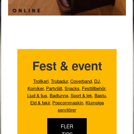
Fest & event
Trollkarl
,
Trubadur
,
Coverband
,
DJ
,
Komiker
,
Partytält
,
Snacks
,
Festtillbehör
,
Ljud & ljus
,
Badtunna,
Sport & lek
,
Bastu
,
Eld & fakir
,
Popcornmaskin
,
Klumpiga
servitörer
FLER