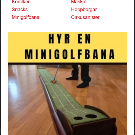
Komiker
Maskot
Snacks
Hoppborgar
Minigolfbana
Cirkusartister