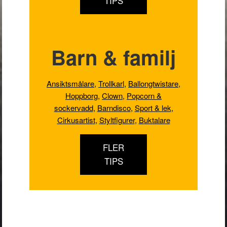
TIPS
Barn & familj
Ansiktsmålare
,
Trollkarl
,
Ballongtwistare
,
Hoppborg
,
Clown
,
Popcorn &
sockervadd
,
Barndisco
,
Sport & lek
,
Cirkusartist
,
Styltfigurer
,
Buktalare
FLER
TIPS