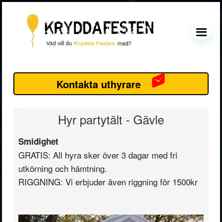
Hoppa
Hoppa
Hoppa
Hoppa
till
till
till
till
huvudnavigering
huvudinnehåll
det
sidfot
MENU
primära
sidofältet
Primärt
sidofält
Kontakta uthyrare
Hyr partytält - Gävle
Smidighet
GRATIS: All hyra sker över 3 dagar med fri
utkörning och hämtning.
RIGGNING: Vi erbjuder även riggning för 1500kr