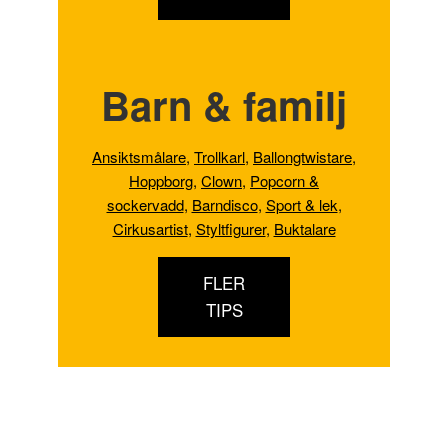
Barn & familj
Ansiktsmålare
,
Trollkarl
,
Ballongtwistare
,
Hoppborg
,
Clown
,
Popcorn &
sockervadd
,
Barndisco
,
Sport & lek
,
Cirkusartist
,
Styltfigurer
,
Buktalare
FLER
TIPS