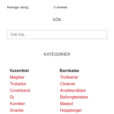
Average rating:
0 reviews
SÖK
Sök
efter:
KATEGORIER
Vuxenfest
Barnkalas
Magiker
Trollkarlar
Trubadur
Clowner
Coverband
Ansiktsmålare
Dj
Ballongtwistare
Komiker
Maskot
Snacks
Hoppborgar