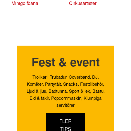
Minigolfbana
Cirkusartister
Fest & event
Trollkarl
,
Trubadur
,
Coverband
,
DJ
,
Komiker
,
Partytält
,
Snacks
,
Festtillbehör
,
Ljud & ljus
,
Badtunna,
Sport & lek
,
Bastu
,
Eld & fakir
,
Popcornmaskin
,
Klumpiga
servitörer
FLER
TIPS