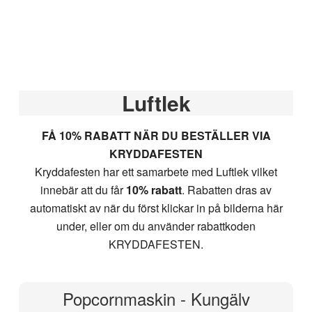
Hoppa
Hoppa
Hoppa
Hoppa
till
till
till
till
huvudnavigering
huvudinnehåll
det
sidfot
primära
sidofältet
Primärt
Luftlek
sidofält
FÅ 10% RABATT NÄR DU BESTÄLLER VIA
KRYDDAFESTEN
Kryddafesten har ett samarbete med Luftlek vilket
innebär att du får
10% rabatt
. Rabatten dras av
automatiskt av när du först klickar in på bilderna här
under, eller om du använder rabattkoden
KRYDDAFESTEN.
Popcornmaskin - Kungälv