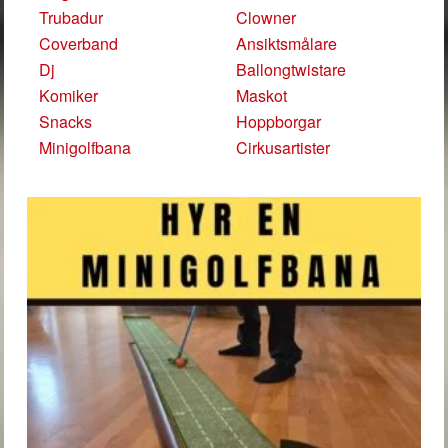
Trubadur
Clowner
Coverband
Ansiktsmålare
Dj
Ballongtwistare
Komiker
Maskot
Snacks
Hoppborgar
Minigolfbana
Cirkusartister