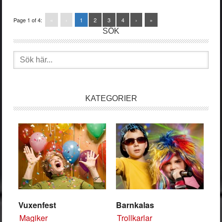
Page 1 of 4:
«
‹
1
2
3
4
›
»
SÖK
Sök
efter:
KATEGORIER
Vuxenfest
Barnkalas
Magiker
Trollkarlar