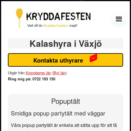
Hoppa
Hoppa
Hoppa
Hoppa
till
till
till
till
huvudnavigering
huvudinnehåll
det
sidfot
MENU
primära
sidofältet
Primärt
Kalashyra i Växjö
sidofält
Kontakta uthyrare
Utgår från
Kronobergs län
(
Byt län
)
Ring mig på: 0722 193 150
Popuptält
Smidiga popup partytält med väggar
Våra popup partytält är enkela att sätta upp för att få