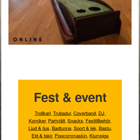
Fest & event
Trollkarl
,
Trubadur
,
Coverband
,
DJ
,
Komiker
,
Partytält
,
Snacks
,
Festtillbehör
,
Ljud & ljus
,
Badtunna,
Sport & lek
,
Bastu
,
Eld & fakir
,
Popcornmaskin
,
Klumpiga