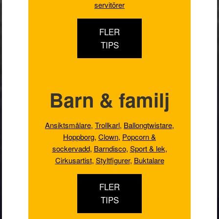
servitörer
FLER
TIPS
Barn & familj
Ansiktsmålare
,
Trollkarl
,
Ballongtwistare
,
Hoppborg
,
Clown
,
Popcorn &
sockervadd
,
Barndisco
,
Sport & lek
,
Cirkusartist
,
Styltfigurer
,
Buktalare
FLER
TIPS