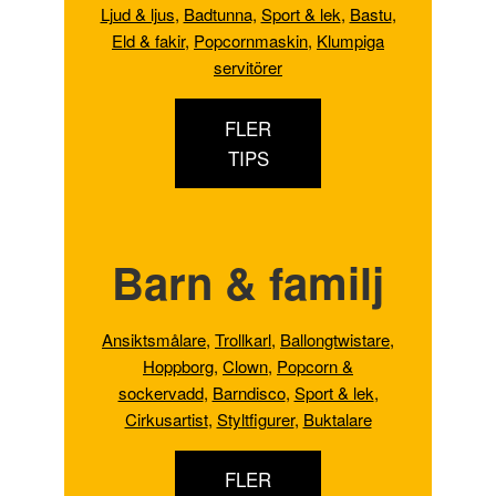
Ljud & ljus
,
Badtunna,
Sport & lek
,
Bastu
,
Eld & fakir
,
Popcornmaskin
,
Klumpiga
servitörer
FLER
TIPS
Barn & familj
Ansiktsmålare
,
Trollkarl
,
Ballongtwistare
,
Hoppborg
,
Clown
,
Popcorn &
sockervadd
,
Barndisco
,
Sport & lek
,
Cirkusartist
,
Styltfigurer
,
Buktalare
FLER