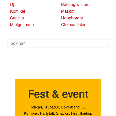
Dj
Ballongtwistare
Komiker
Maskot
Snacks
Hoppborgar
Minigolfbana
Cirkusartister
Sök
efter:
Fest & event
Trollkarl
,
Trubadur
,
Coverband
,
DJ
,
Komiker
,
Partytält
,
Snacks
,
Festtillbehör
,