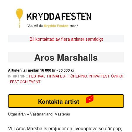
Hoppa
Hoppa
Hoppa
Hoppa
till
till
till
till
huvudnavigering
huvudinnehåll
det
sidfot
primära
sidofältet
Bli kontaktad av flera artister samtidigt
Primärt
Aros Marshalls
sidofält
Artisten tar mellan
16 000 kr - 30 000 kr
INRIKTNING
FESTIVAL
,
FIRMAFEST
,
FÖRENING
,
PRIVATFEST
,
ÖVRIGT
- FEST OCH EVENT
Kontakta artist
Utgår ifrån – Västmanland, Västerås
Vi i Aros Marshalls erbjuder en liveupplevelse där pop,