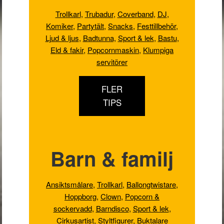
Trollkarl
,
Trubadur
,
Coverband
,
DJ
,
Komiker
,
Partytält
,
Snacks
,
Festtillbehör
,
Ljud & ljus
,
Badtunna,
Sport & lek
,
Bastu
,
Eld & fakir
,
Popcornmaskin
,
Klumpiga
servitörer
FLER
TIPS
Barn & familj
Ansiktsmålare
,
Trollkarl
,
Ballongtwistare
,
Hoppborg
,
Clown
,
Popcorn &
sockervadd
,
Barndisco
,
Sport & lek
,
Cirkusartist
,
Styltfigurer
,
Buktalare