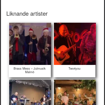
Liknande artister
Brass Mess – Julmusik
Two4you
Malmö