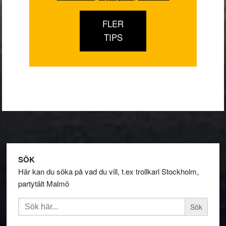
FLER
TIPS
Footer
SÖK
Här kan du söka på vad du vill, t.ex trollkarl Stockholm,
partytält Malmö
Sök
efter: