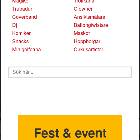
Magiker
Trollkarlar
Trubadur
Clowner
Coverband
Ansiktsmålare
Dj
Ballongtwistare
Komiker
Maskot
Snacks
Hoppborgar
Minigolfbana
Cirkusartister
Sök
efter:
Fest & event