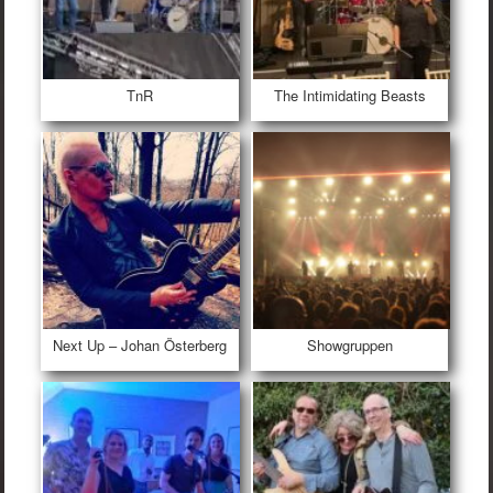
TnR
The Intimidating Beasts
Next Up – Johan Österberg
Showgruppen