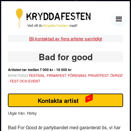
Hoppa
Hoppa
Hoppa
Hoppa
till
till
till
till
huvudnavigering
huvudinnehåll
det
sidfot
MENU
primära
sidofältet
Bli kontaktad av flera artister samtidigt
Primärt
Bad for good
sidofält
Artisten tar mellan
7 000 kr - 16 000 kr
INRIKTNING
FESTIVAL
,
FIRMAFEST
,
FÖRENING
,
PRIVATFEST
,
ÖVRIGT
- FEST OCH EVENT
Kontakta artist
Utgår från: Hörby
Bad For Good är partybandet med garanterat ös, vi har