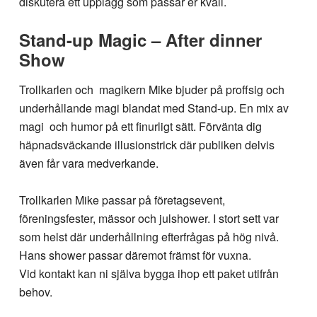
diskutera ett upplägg som passar er kväll.
Stand-up Magic – After dinner
Show
Trollkarlen och magikern Mike bjuder på proffsig och
underhållande magi blandat med Stand-up. En mix av
magi och humor på ett finurligt sätt. Förvänta dig
häpnadsväckande illusionstrick där publiken delvis
även får vara medverkande.
Trollkarlen Mike passar på företagsevent,
föreningsfester, mässor och julshower. I stort sett var
som helst där underhållning efterfrågas på hög nivå.
Hans shower passar däremot främst för vuxna.
Vid kontakt kan ni själva bygga ihop ett paket utifrån
behov.