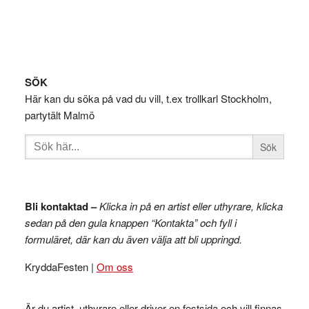
Footer
SÖK
Här kan du söka på vad du vill, t.ex trollkarl Stockholm,
partytält Malmö
Sök
efter:
Bli kontaktad –
Klicka in på en artist eller uthyrare, klicka
sedan på den gula knappen “Kontakta” och fyll i
formuläret, där kan du även välja att bli uppringd.
KryddaFesten |
Om oss
Är du artist, uthyrare eller driver en festsida och vill finnas