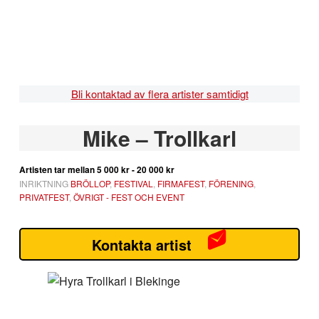
Hoppa
Hoppa
Hoppa
Hoppa
till
till
till
till
huvudnavigering
huvudinnehåll
det
sidfot
primära
sidofältet
Bli kontaktad av flera artister samtidigt
Primärt
Mike – Trollkarl
sidofält
Artisten tar mellan
5 000 kr - 20 000 kr
INRIKTNING
BRÖLLOP
,
FESTIVAL
,
FIRMAFEST
,
FÖRENING
,
PRIVATFEST
,
ÖVRIGT - FEST OCH EVENT
Kontakta artist