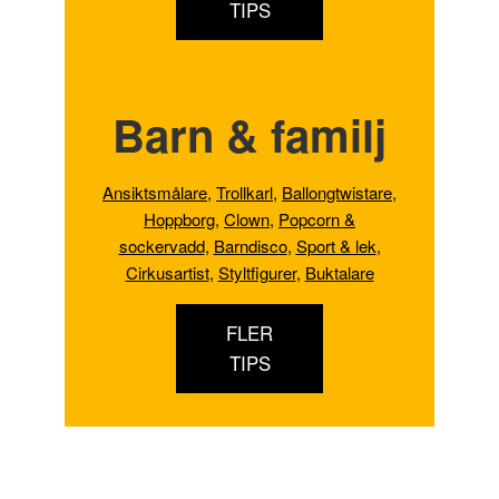
TIPS
Barn & familj
Ansiktsmålare
,
Trollkarl
,
Ballongtwistare
,
Hoppborg
,
Clown
,
Popcorn &
sockervadd
,
Barndisco
,
Sport & lek
,
Cirkusartist
,
Styltfigurer
,
Buktalare
FLER
TIPS