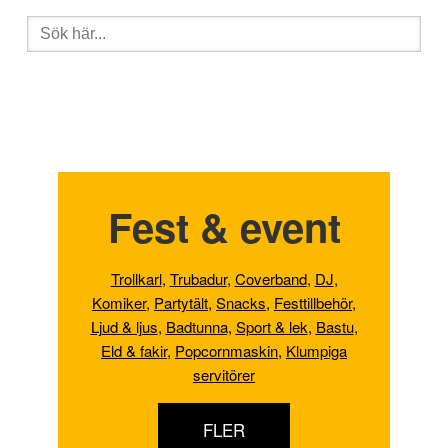
Sök
efter:
Fest & event
Trollkarl
,
Trubadur
,
Coverband
,
DJ
,
Komiker
,
Partytält
,
Snacks
,
Festtillbehör
,
Ljud & ljus
,
Badtunna,
Sport & lek
,
Bastu
,
Eld & fakir
,
Popcornmaskin
,
Klumpiga
servitörer
FLER