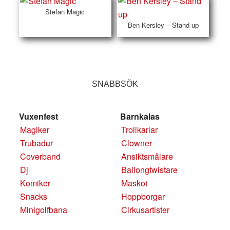
Stefan Magic
Ben Kersley – Stand up
SNABBSÖK
Vuxenfest
Barnkalas
Magiker
Trollkarlar
Trubadur
Clowner
Coverband
Ansiktsmålare
Dj
Ballongtwistare
Komiker
Maskot
Snacks
Hoppborgar
Minigolfbana
Cirkusartister