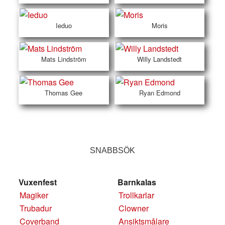
Ieduo
Moris
Mats Lindström
Willy Landstedt
Thomas Gee
Ryan Edmond
SNABBSÖK
Vuxenfest
Barnkalas
Magiker
Trollkarlar
Trubadur
Clowner
Coverband
Ansiktsmålare