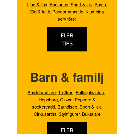
Ljud & ljus
,
Badtunna,
Sport & lek
,
Bastu
,
Eld & fakir
,
Popcornmaskin
,
Klumpiga
servitörer
FLER
TIPS
Barn & familj
Ansiktsmålare
,
Trollkarl
,
Ballongtwistare
,
Hoppborg
,
Clown
,
Popcorn &
sockervadd
,
Barndisco
,
Sport & lek
,
Cirkusartist
,
Styltfigurer
,
Buktalare
FLER