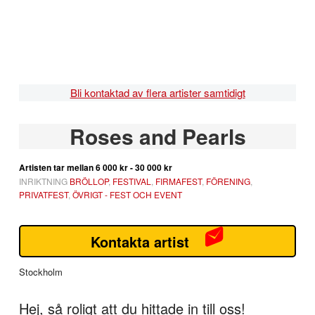
Hoppa
Hoppa
Hoppa
Hoppa
till
till
till
till
huvudnavigering
huvudinnehåll
det
sidfot
primära
sidofältet
Bli kontaktad av flera artister samtidigt
Primärt
Roses and Pearls
sidofält
Artisten tar mellan
6 000 kr - 30 000 kr
INRIKTNING
BRÖLLOP
,
FESTIVAL
,
FIRMAFEST
,
FÖRENING
,
PRIVATFEST
,
ÖVRIGT - FEST OCH EVENT
Kontakta artist
Stockholm
Hej, så roligt att du hittade in till oss!