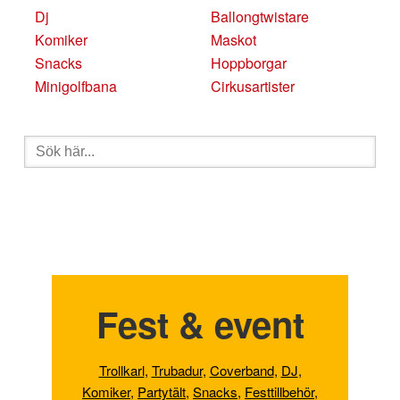
Dj
Ballongtwistare
Komiker
Maskot
Snacks
Hoppborgar
Minigolfbana
Cirkusartister
Sök
efter:
Fest & event
Trollkarl
,
Trubadur
,
Coverband
,
DJ
,
Komiker
,
Partytält
,
Snacks
,
Festtillbehör
,