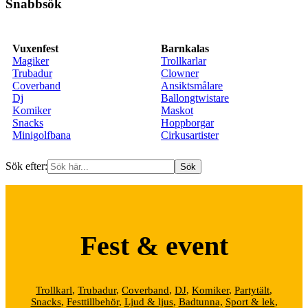
Snabbsök
Vuxenfest
Barnkalas
Magiker
Trollkarlar
Trubadur
Clowner
Coverband
Ansiktsmålare
Dj
Ballongtwistare
Komiker
Maskot
Snacks
Hoppborgar
Minigolfbana
Cirkusartister
Sök efter:
Fest & event
Trollkarl
,
Trubadur
,
Coverband
,
DJ
,
Komiker
,
Partytält
,
Snacks
,
Festtillbehör
,
Ljud & ljus
,
Badtunna,
Sport & lek
,