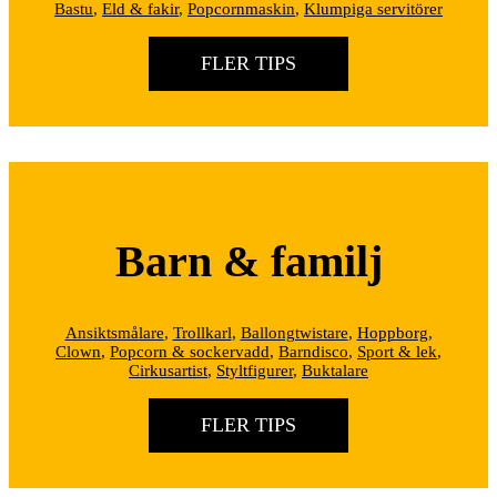
Bastu
,
Eld & fakir
,
Popcornmaskin
,
Klumpiga servitörer
FLER TIPS
Barn & familj
Ansiktsmålare
,
Trollkarl
,
Ballongtwistare
,
Hoppborg
,
Clown
,
Popcorn & sockervadd
,
Barndisco
,
Sport & lek
,
Cirkusartist
,
Styltfigurer
,
Buktalare
FLER TIPS