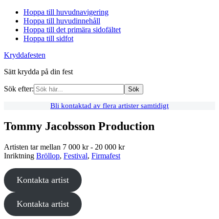
Hoppa till huvudnavigering
Hoppa till huvudinnehåll
Hoppa till det primära sidofältet
Hoppa till sidfot
Kryddafesten
Sätt krydda på din fest
Sök efter:
Bli kontaktad av flera artister samtidigt
Primärt
Tommy Jacobsson Production
sidofält
Artisten tar mellan
7 000 kr - 20 000 kr
Inriktning
Bröllop
,
Festival
,
Firmafest
Kontakta artist
Kontakta artist