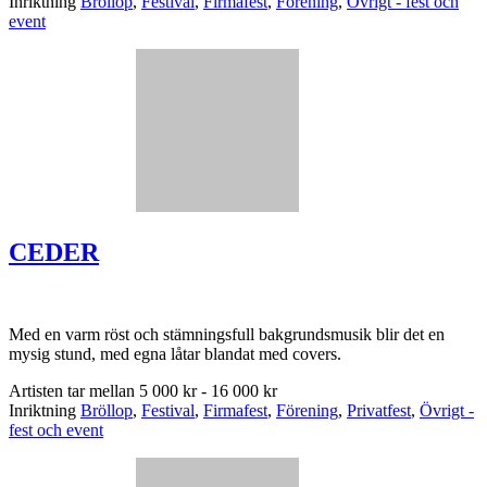
Inriktning
Bröllop
,
Festival
,
Firmafest
,
Förening
,
Övrigt - fest och
event
CEDER
Med en varm röst och stämningsfull bakgrundsmusik blir det en
mysig stund, med egna låtar blandat med covers.
Artisten tar mellan
5 000 kr - 16 000 kr
Inriktning
Bröllop
,
Festival
,
Firmafest
,
Förening
,
Privatfest
,
Övrigt -
fest och event