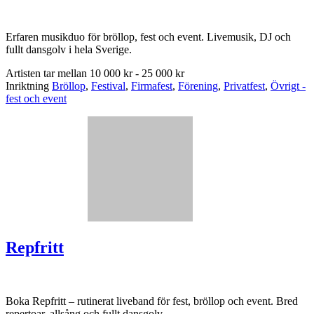
Erfaren musikduo för bröllop, fest och event. Livemusik, DJ och
fullt dansgolv i hela Sverige.
Artisten tar mellan
10 000 kr - 25 000 kr
Inriktning
Bröllop
,
Festival
,
Firmafest
,
Förening
,
Privatfest
,
Övrigt -
fest och event
Repfritt
Boka Repfritt – rutinerat liveband för fest, bröllop och event. Bred
repertoar, allsång och fullt dansgolv.