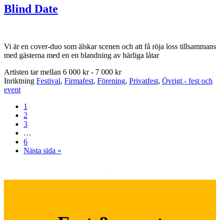
Blind Date
Vi är en cover-duo som älskar scenen och att få röja loss tillsammans
med gästerna med en en blandning av härliga låtar
Artisten tar mellan
6 000 kr - 7 000 kr
Inriktning
Festival
,
Firmafest
,
Förening
,
Privatfest
,
Övrigt - fest och
event
Sida
1
Sida
2
Sida
3
Interimistiska
…
sidor
Sida
6
utelämnas
Go
Nästa sida »
to