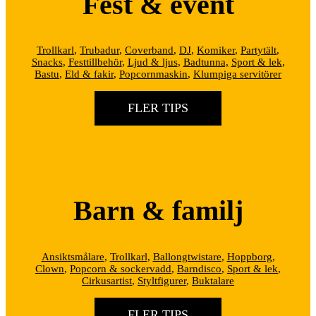
Fest & event
Trollkarl
,
Trubadur
,
Coverband
,
DJ
,
Komiker
,
Partytält
,
Snacks
,
Festtillbehör
,
Ljud & ljus
,
Badtunna,
Sport & lek
,
Bastu
,
Eld & fakir
,
Popcornmaskin
,
Klumpiga servitörer
FLER TIPS
Barn & familj
Ansiktsmålare
,
Trollkarl
,
Ballongtwistare
,
Hoppborg
,
Clown
,
Popcorn & sockervadd
,
Barndisco
,
Sport & lek
,
Cirkusartist
,
Styltfigurer
,
Buktalare
FLER TIPS