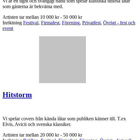
Vi är ett tight och svängigt band som spelar klassiska tidlösa låtar
som gästerna är bekväma med.
Artisten tar mellan
10 000 kr - 50 000 kr
Inriktning
Festival
,
Firmafest
,
Förening
,
Privatfest
,
Övrigt - fest och
event
Hitstorm
Vi spelar covers från kända låtar som publiken känner till. T.ex
Elvis, Avicii och svenska klassiker.
Artisten tar mellan
20 000 kr - 50 000 kr