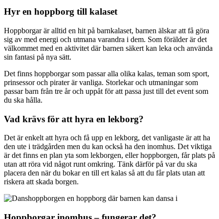
Hyr en hoppborg till kalaset
Hoppborgar är alltid en hit på barnkalaset, barnen älskar att få göra
sig av med energi och utmana varandra i dem. Som förälder är det
välkommet med en aktivitet där barnen säkert kan leka och använda
sin fantasi på nya sätt.
Det finns hoppborgar som passar alla olika kalas, teman som sport,
prinsessor och pirater är vanliga. Storlekar och utmaningar som
passar barn från tre år och uppåt för att passa just till det event som
du ska hålla.
Vad krävs för att hyra en lekborg?
Det är enkelt att hyra och få upp en lekborg, det vanligaste är att ha
den ute i trädgården men du kan också ha den inomhus. Det viktiga
är det finns en plan yta som lekborgen, eller hoppborgen, får plats på
utan att röra vid något runt omkring. Tänk därför på var du ska
placera den när du bokar en till ert kalas så att du får plats utan att
riskera att skada borgen.
Hoppborgar inomhus – fungerar det?