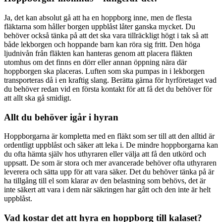
Ja, det kan absolut gå att ha en hoppborg inne, men de flesta
fläktarna som håller borgen uppblåst låter ganska mycket. Du
behöver också tänka på att det ska vara tillräckligt högt i tak så att
både lekborgen och hoppande barn kan röra sig fritt. Den höga
ljudnivån från fläkten kan hanteras genom att placera fläkten
utomhus om det finns en dörr eller annan öppning nära där
hoppborgen ska placeras. Luften som ska pumpas in i lekborgen
transporteras då i en kraftig slang. Berätta gärna för hyrföretaget vad
du behöver redan vid en första kontakt för att få det du behöver för
att allt ska gå smidigt.
Allt du behöver igår i hyran
Hoppborgarna är kompletta med en fläkt som ser till att den alltid är
ordentligt uppblåst och säker att leka i. De mindre hoppborgarna kan
du ofta hämta själv hos uthyraren eller välja att få den utkörd och
uppsatt. De som är stora och mer avancerade behöver ofta uthyraren
leverera och sätta upp för att vara säker. Det du behöver tänka på är
ha tillgång till el som klarar av den belastning som behövs, det är
inte säkert att vara i dem när säkringen har gått och den inte är helt
uppblåst.
Vad kostar det att hyra en hoppborg till kalaset?