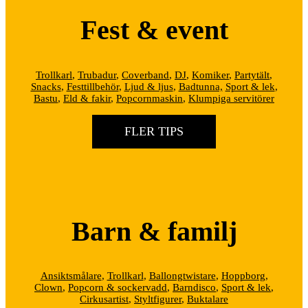
Fest & event
Trollkarl
,
Trubadur
,
Coverband
,
DJ
,
Komiker
,
Partytält
,
Snacks
,
Festtillbehör
,
Ljud & ljus
,
Badtunna,
Sport & lek
,
Bastu
,
Eld & fakir
,
Popcornmaskin
,
Klumpiga servitörer
FLER TIPS
Barn & familj
Ansiktsmålare
,
Trollkarl
,
Ballongtwistare
,
Hoppborg
,
Clown
,
Popcorn & sockervadd
,
Barndisco
,
Sport & lek
,
Cirkusartist
,
Styltfigurer
,
Buktalare