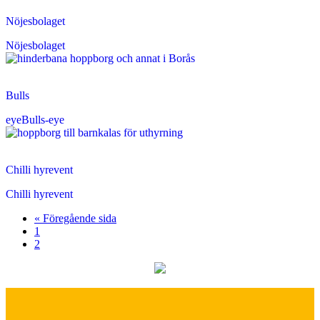
Nöjesbolaget
Nöjesbolaget
Bulls
eye
Bulls-eye
Chilli hyrevent
Chilli hyrevent
Go
«
Föregående sida
Sida
to
1
Sida
2